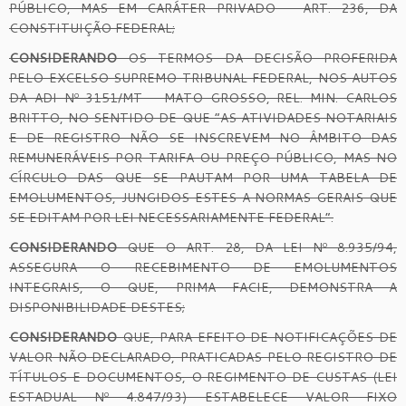
PÚBLICO, MAS EM CARÁTER PRIVADO – ART. 236, DA
CONSTITUIÇÃO FEDERAL;
CONSIDERANDO
OS TERMOS DA DECISÃO PROFERIDA
PELO EXCELSO SUPREMO TRIBUNAL FEDERAL, NOS AUTOS
DA ADI Nº 3151/MT – MATO GROSSO, REL. MIN. CARLOS
BRITTO, NO SENTIDO DE QUE “AS ATIVIDADES NOTARIAIS
E DE REGISTRO NÃO SE INSCREVEM NO ÂMBITO DAS
REMUNERÁVEIS POR TARIFA OU PREÇO PÚBLICO, MAS NO
CÍRCULO DAS QUE SE PAUTAM POR UMA TABELA DE
EMOLUMENTOS, JUNGIDOS ESTES A NORMAS GERAIS QUE
SE EDITAM POR LEI NECESSARIAMENTE FEDERAL”.
CONSIDERANDO
QUE O ART. 28, DA LEI Nº 8.935/94,
ASSEGURA O RECEBIMENTO DE EMOLUMENTOS
INTEGRAIS, O QUE, PRIMA FACIE, DEMONSTRA A
DISPONIBILIDADE DESTES;
CONSIDERANDO
QUE, PARA EFEITO DE NOTIFICAÇÕES DE
VALOR NÃO DECLARADO, PRATICADAS PELO REGISTRO DE
TÍTULOS E DOCUMENTOS, O REGIMENTO DE CUSTAS (LEI
ESTADUAL Nº 4.847/93) ESTABELECE VALOR FIXO