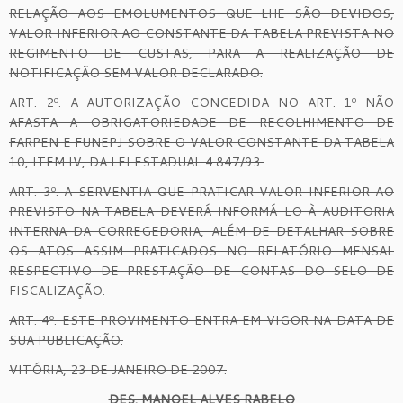
RELAÇÃO AOS EMOLUMENTOS QUE LHE SÃO DEVIDOS,
VALOR INFERIOR AO CONSTANTE DA TABELA PREVISTA NO
REGIMENTO DE CUSTAS, PARA A REALIZAÇÃO DE
NOTIFICAÇÃO SEM VALOR DECLARADO.
ART. 2º. A AUTORIZAÇÃO CONCEDIDA NO ART. 1º NÃO
AFASTA A OBRIGATORIEDADE DE RECOLHIMENTO DE
FARPEN E FUNEPJ SOBRE O VALOR CONSTANTE DA TABELA
10, ITEM IV, DA LEI ESTADUAL 4.847/93.
ART. 3º. A SERVENTIA QUE PRATICAR VALOR INFERIOR AO
PREVISTO NA TABELA DEVERÁ INFORMÁ-LO À AUDITORIA
INTERNA DA CORREGEDORIA, ALÉM DE DETALHAR SOBRE
OS ATOS ASSIM PRATICADOS NO RELATÓRIO MENSAL
RESPECTIVO DE PRESTAÇÃO DE CONTAS DO SELO DE
FISCALIZAÇÃO.
ART. 4º. ESTE PROVIMENTO ENTRA EM VIGOR NA DATA DE
SUA PUBLICAÇÃO.
VITÓRIA, 23 DE JANEIRO DE 2007.
DES. MANOEL ALVES RABELO