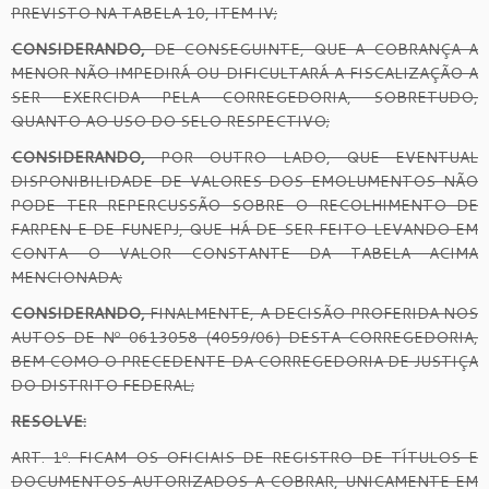
PREVISTO NA TABELA 10, ITEM IV;
CONSIDERANDO,
DE CONSEGUINTE, QUE A COBRANÇA A
MENOR NÃO IMPEDIRÁ OU DIFICULTARÁ A FISCALIZAÇÃO A
SER EXERCIDA PELA CORREGEDORIA, SOBRETUDO,
QUANTO AO USO DO SELO RESPECTIVO;
CONSIDERANDO,
POR OUTRO LADO, QUE EVENTUAL
DISPONIBILIDADE DE VALORES DOS EMOLUMENTOS NÃO
PODE TER REPERCUSSÃO SOBRE O RECOLHIMENTO DE
FARPEN E DE FUNEPJ, QUE HÁ DE SER FEITO LEVANDO EM
CONTA O VALOR CONSTANTE DA TABELA ACIMA
MENCIONADA;
CONSIDERANDO,
FINALMENTE, A DECISÃO PROFERIDA NOS
AUTOS DE Nº 0613058 (4059/06) DESTA CORREGEDORIA,
BEM COMO O PRECEDENTE DA CORREGEDORIA DE JUSTIÇA
DO DISTRITO FEDERAL;
RESOLVE:
ART. 1º. FICAM OS OFICIAIS DE REGISTRO DE TÍTULOS E
DOCUMENTOS AUTORIZADOS A COBRAR, UNICAMENTE EM