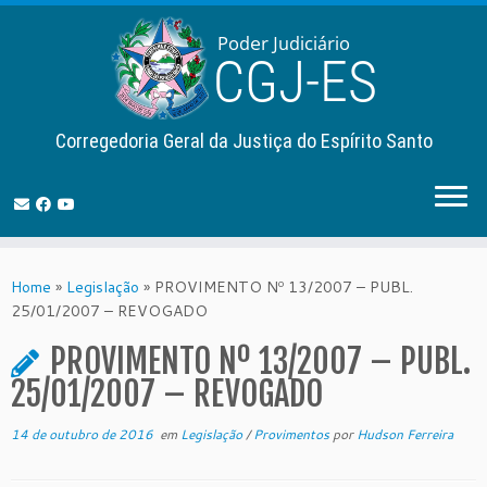
Corregedoria Geral da Justiça do Espírito Santo
Skip
to
Home
»
Legislação
»
PROVIMENTO Nº 13/2007 – PUBL.
content
25/01/2007 – REVOGADO
PROVIMENTO Nº 13/2007 – PUBL.
25/01/2007 – REVOGADO
14 de outubro de 2016
em
Legislação
/
Provimentos
por
Hudson Ferreira