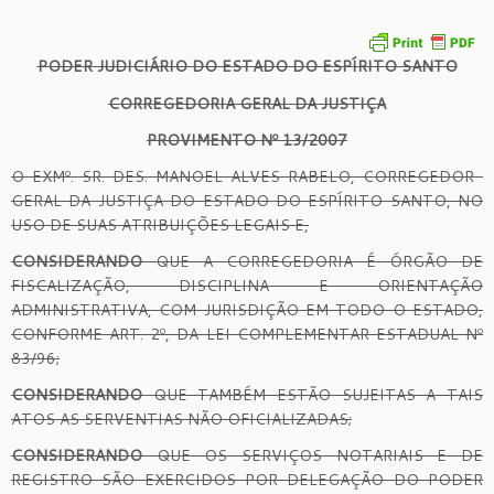
PODER JUDICIÁRIO DO ESTADO DO ESPÍRITO SANTO
CORREGEDORIA GERAL DA JUSTIÇA
PROVIMENTO Nº 13/2007
O EXMº. SR. DES. MANOEL ALVES RABELO, CORREGEDOR-
GERAL DA JUSTIÇA DO ESTADO DO ESPÍRITO SANTO, NO
USO DE SUAS ATRIBUIÇÕES LEGAIS E,
CONSIDERANDO
QUE A CORREGEDORIA É ÓRGÃO DE
FISCALIZAÇÃO, DISCIPLINA E ORIENTAÇÃO
ADMINISTRATIVA, COM JURISDIÇÃO EM TODO O ESTADO,
CONFORME ART. 2º, DA LEI COMPLEMENTAR ESTADUAL Nº
83/96;
CONSIDERANDO
QUE TAMBÉM ESTÃO SUJEITAS A TAIS
ATOS AS SERVENTIAS NÃO OFICIALIZADAS;
CONSIDERANDO
QUE OS SERVIÇOS NOTARIAIS E DE
REGISTRO SÃO EXERCIDOS POR DELEGAÇÃO DO PODER