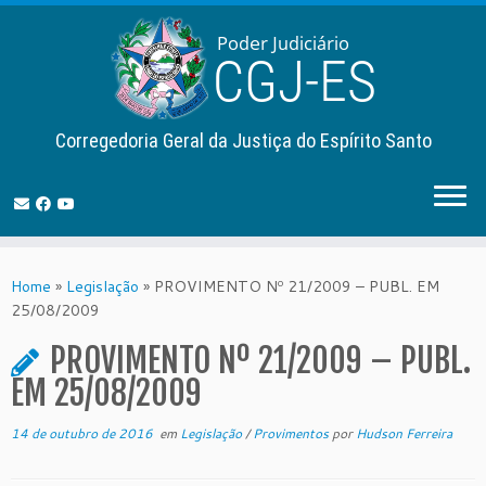
Corregedoria Geral da Justiça do Espírito Santo
Skip
to
Home
»
Legislação
»
PROVIMENTO Nº 21/2009 – PUBL. EM
content
25/08/2009
PROVIMENTO Nº 21/2009 – PUBL.
EM 25/08/2009
14 de outubro de 2016
em
Legislação
/
Provimentos
por
Hudson Ferreira