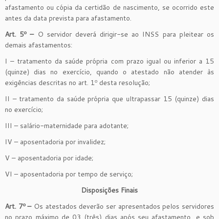
afastamento ou cópia da certidão de nascimento, se ocorrido este
antes da data prevista para afastamento.
Art. 5º –
O servidor deverá dirigir-se ao INSS para pleitear os
demais afastamentos:
I – tratamento da saúde própria com prazo igual ou inferior a 15
(quinze) dias no exercício, quando o atestado não atender às
exigências descritas no art. 1º desta resolução;
II – tratamento da saúde própria que ultrapassar 15 (quinze) dias
no exercício;
III – salário-maternidade para adotante;
IV – aposentadoria por invalidez;
V – aposentadoria por idade;
VI – aposentadoria por tempo de serviço;
Disposições Finais
Art. 7º –
Os atestados deverão ser apresentados pelos servidores
no prazo máximo de 03 (três) dias após seu afastamento, e sob