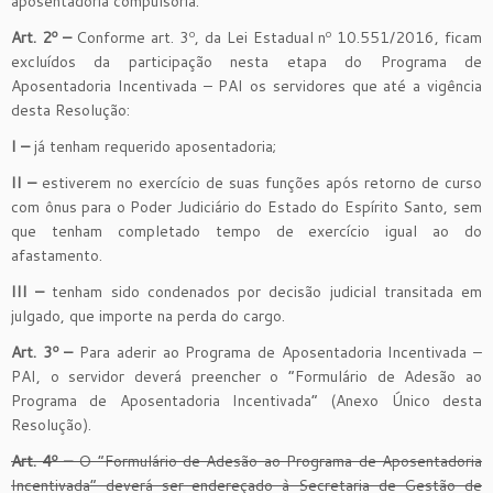
aposentadoria compulsória.
Art. 2º –
Conforme art. 3º, da Lei Estadual nº 10.551/2016, ficam
excluídos da participação nesta etapa do Programa de
Aposentadoria Incentivada – PAI os servidores que até a vigência
desta Resolução:
I –
já tenham requerido aposentadoria;
II –
estiverem no exercício de suas funções após retorno de curso
com ônus para o Poder Judiciário do Estado do Espírito Santo, sem
que tenham completado tempo de exercício igual ao do
afastamento.
III –
tenham sido condenados por decisão judicial transitada em
julgado, que importe na perda do cargo.
Art. 3º –
Para aderir ao Programa de Aposentadoria Incentivada –
PAI, o servidor deverá preencher o “Formulário de Adesão ao
Programa de Aposentadoria Incentivada” (Anexo Único desta
Resolução).
Art. 4º –
O “Formulário de Adesão ao Programa de Aposentadoria
Incentivada” deverá ser endereçado à Secretaria de Gestão de