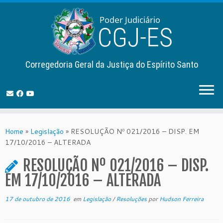
Corregedoria Geral da Justiça do Espírito Santo
Skip
to
Home
»
Legislação
»
RESOLUÇÃO Nº 021/2016 – DISP. EM
content
17/10/2016 – ALTERADA
RESOLUÇÃO Nº 021/2016 – DISP.
EM 17/10/2016 – ALTERADA
17 de outubro de 2016
em
Legislação
/
Resoluções
por
Hudson Ferreira