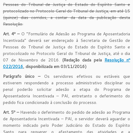
Pessoas do Tribunal de Justiça do Estado do Espírito Santo e
protocolizado no Protocolo Geral do Tribunal de Justiça, em até 15
(quinze) dias corridos, a contar da data da publicação desta
Resolução.
Art. 4º –
O “Formulário de Adesão ao Programa de Aposentadoria
Incentivada” deverá ser endereçado à Secretaria de Gestão de
Pessoas do Tribunal de Justiça do Estado do Espírito Santo e
protocolizado no Protocolo Geral do Tribunal de Justiça, até o dia
07 de Novembro de 2016.
(Redação dada pela
Resolução nº
022/2016
, disponibilizada em 03/11/2016)
Parágrafo único –
Os servidores efetivos ou estáveis que
estiverem respondendo a processo administrativo disciplinar ou
penal poderão solicitar adesão a etapa do Programa de
Aposentadoria Incentivada – PAI, entretanto o deferimento do
pedido fica condicionado à conclusão do processo.
Art. 5º –
Havendo o deferimento do pedido de adesão ao Programa
de Aposentadoria Incentivada – PAI, o servidor deverá aguardar o
momento indicado pelo Poder Judiciário do Estado do Espírito
Santo para requerer o afastamento das atividades e a