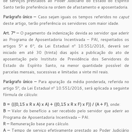
de serviços prestados ao Poder Judiciário do Estado do Espírito
Santo terão preferência na ordem de afastamento e aposentadoria.
Parágrafo único –
Caso sejam iguais os tempos referidos no
caput
deste artigo, terão preferência os servidores com maior idade.
Art. 7º –
O pagamento da indenização devida ao servidor que aderir
ao Programa de Aposentadoria Incentivada – PAI, respeitados os
artigos 5º e 6º, da Lei Estadual nº 10.551/2016, deverá ser
iniciado em até 30 (trinta) dias após a publicação do ato de
aposentação pelo Instituto de Previdência dos Servidores do
Estado do Espírito Santo, na menor quantidade possível de
parcelas mensais, sucessivas e limitadas a vinte mil reais.
Parágrafo único –
Para apuração da média ponderada, referida no
artigo 5º, da Lei Estadual nº 10.551/2016, será aplicada a seguinte
fórmula de cálculo:
B = (((0,15 x R x A) x A) + ((0,15 x R x F) x F)) / (A + F)
, onde:
B –
Valor do benefício a ser recebido pelo servidor que aderir ao
Programa de Aposentadoria Incentivada – PAI.
R –
Remuneração base para cálculo.
A –
Tempo de serviço efetivamente prestado ao Poder Judiciário