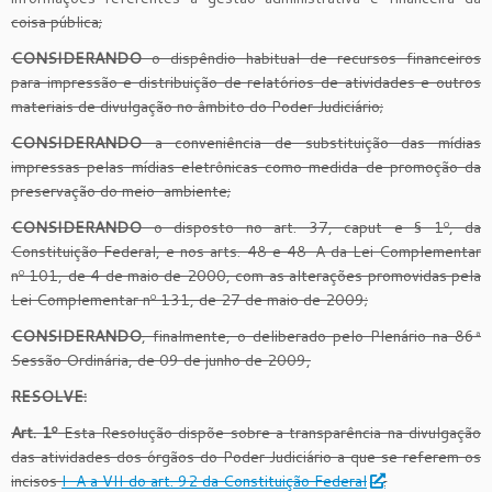
coisa pública;
CONSIDERANDO
o dispêndio habitual de recursos financeiros
para impressão e distribuição de relatórios de atividades e outros
materiais de divulgação no âmbito do Poder Judiciário;
CONSIDERANDO
a conveniência de substituição das mídias
impressas pelas mídias eletrônicas como medida de promoção da
preservação do meio-ambiente;
CONSIDERANDO
o disposto no art. 37, caput e § 1º, da
Constituição Federal, e nos arts. 48 e 48-A da Lei Complementar
nº 101, de 4 de maio de 2000, com as alterações promovidas pela
Lei Complementar nº 131, de 27 de maio de 2009;
CONSIDERANDO
, finalmente, o deliberado pelo Plenário na 86ª
Sessão Ordinária, de 09 de junho de 2009,
RESOLVE:
Art. 1º
Esta Resolução dispõe sobre a transparência na divulgação
das atividades dos órgãos do Poder Judiciário a que se referem os
incisos
I-A a VII do art. 92 da Constituição Federal
.