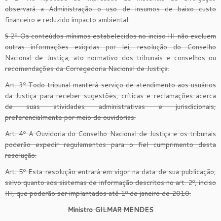
observará a Administração o uso de insumos de baixo custo
financeiro e reduzido impacto ambiental.
§ 2º Os conteúdos mínimos estabelecidos no inciso III não excluem
outras informações exigidas por lei, resolução do Conselho
Nacional de Justiça, ato normativo dos tribunais e conselhos ou
recomendações da Corregedoria Nacional de Justiça.
Art. 3º Todo tribunal manterá serviço de atendimento aos usuários
da Justiça para receber sugestões, críticas e reclamações acerca
de suas atividades administrativas e jurisdicionais,
preferencialmente por meio de ouvidorias.
Art. 4º A Ouvidoria do Conselho Nacional de Justiça e os tribunais
poderão expedir regulamentos para o fiel cumprimento desta
resolução.
Art. 5º Esta resolução entrará em vigor na data de sua publicação,
salvo quanto aos sistemas de informação descritos no art. 2º, inciso
III, que poderão ser implantados até 1º de janeiro de 2010.
Ministro GILMAR MENDES