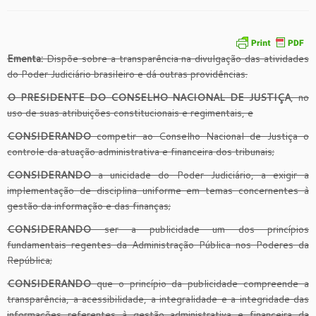
Ementa:
Dispõe sobre a transparência na divulgação das atividades
do Poder Judiciário brasileiro e dá outras providências.
O PRESIDENTE DO CONSELHO NACIONAL DE JUSTIÇA
, no
uso de suas atribuições constitucionais e regimentais, e
CONSIDERANDO
competir ao Conselho Nacional de Justiça o
controle da atuação administrativa e financeira dos tribunais;
CONSIDERANDO
a unicidade do Poder Judiciário, a exigir a
implementação de disciplina uniforme em temas concernentes à
gestão da informação e das finanças;
CONSIDERANDO
ser a publicidade um dos princípios
fundamentais regentes da Administração Pública nos Poderes da
República;
CONSIDERANDO
que o princípio da publicidade compreende a
transparência, a acessibilidade, a integralidade e a integridade das
informações referentes à gestão administrativa e financeira da