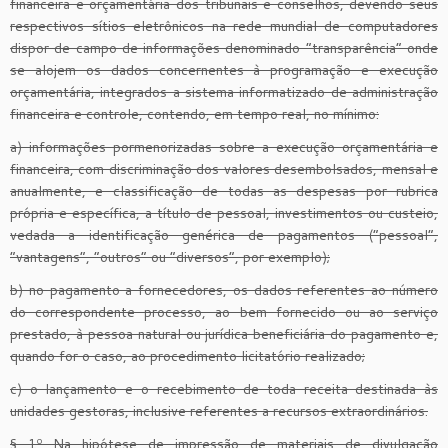
financeira e orçamentária dos tribunais e conselhos, devendo seus
respectivos sítios eletrônicos na rede mundial de computadores
dispor de campo de informações denominado “transparência” onde
se alojem os dados concernentes à programação e execução
orçamentária, integrados a sistema informatizado de administração
financeira e controle, contendo, em tempo real, no mínimo:
a) informações pormenorizadas sobre a execução orçamentária e
financeira, com discriminação dos valores desembolsados, mensal e
anualmente, e classificação de todas as despesas por rubrica
própria e específica, a título de pessoal, investimentos ou custeio,
vedada a identificação genérica de pagamentos (“pessoal”,
“vantagens”, “outros” ou “diversos”, por exemplo);
b) no pagamento a fornecedores, os dados referentes ao número
do correspondente processo, ao bem fornecido ou ao serviço
prestado, à pessoa natural ou jurídica beneficiária do pagamento e,
quando for o caso, ao procedimento licitatório realizado;
c) o lançamento e o recebimento de toda receita destinada às
unidades gestoras, inclusive referentes a recursos extraordinários.
§ 1º Na hipótese de impressão de materiais de divulgação