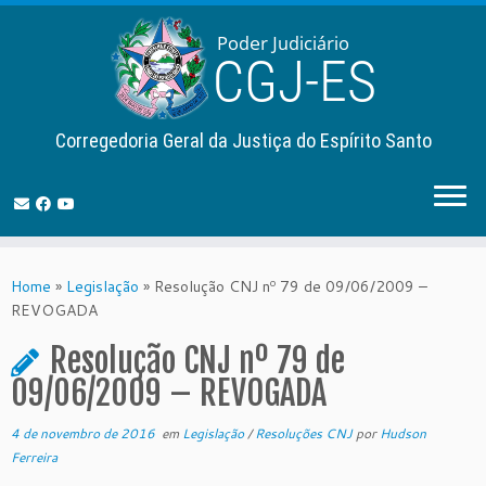
Corregedoria Geral da Justiça do Espírito Santo
Skip
to
Home
»
Legislação
»
Resolução CNJ nº 79 de 09/06/2009 –
content
REVOGADA
Resolução CNJ nº 79 de
09/06/2009 – REVOGADA
4 de novembro de 2016
em
Legislação
/
Resoluções CNJ
por
Hudson
Ferreira