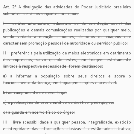
Art. 2º
A divulgação das atividades do Poder Judiciário brasileiro
submeter-se-á aos seguintes princípios:
I –
caráter informativo, educativo ou de orientação social das
publicações e demais comunicações realizadas por qualquer meio,
sendo vedada a menção a nomes, símbolos ou imagens que
caracterizem promoção pessoal de autoridade ou servidor público;
II –
preferência pela utilização de meios eletrônicos em detrimento
dos impressos, salvo quando estes, em tiragem estritamente
limitada à respectiva necessidade, forem destinados:
a)
a informar a população sobre seus direitos e sobre o
funcionamento da Justiça, em linguagem simples e acessível;
b) ao cumprimento de dever legal;
c) a publicações de teor científico ou didático-pedagógico;
d) à guarda em acervo físico do órgão;
III – livre acessibilidade a qualquer pessoa, integralidade, exatidão
e integridade das informações alusivas à gestão administrativa,