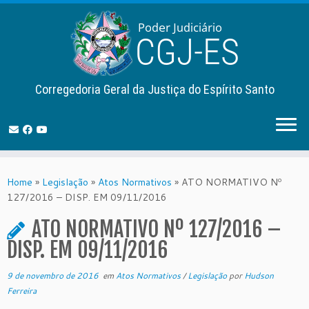
Corregedoria Geral da Justiça do Espírito Santo
Skip
to
Home
»
Legislação
»
Atos Normativos
»
ATO NORMATIVO Nº
content
127/2016 – DISP. EM 09/11/2016
ATO NORMATIVO Nº 127/2016 –
DISP. EM 09/11/2016
9 de novembro de 2016
em
Atos Normativos
/
Legislação
por
Hudson
Ferreira