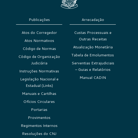
Publicações
Arrecadação
Atos do Corregedor
Custas Processuais e
Outras Receitas
Atos Normativos
Atualização Monetária
Código de Normas
Tabela de Emolumentos
Código de Organização
Judiciária
Serventias Extrajudiciais
– Guias e Relatórios
Instruções Normativas
Manual CADIN
Legislação Nacional e
Estadual (Links)
Manuais e Cartilhas
Ofícios Circulares
Portarias
Provimentos
Regimentos Internos
Resoluções do CNJ