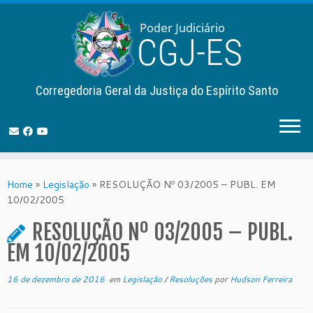
Corregedoria Geral da Justiça do Espírito Santo
Skip
to
Home
»
Legislação
»
RESOLUÇÃO Nº 03/2005 – PUBL. EM
content
10/02/2005
RESOLUÇÃO Nº 03/2005 – PUBL.
EM 10/02/2005
16 de dezembro de 2016
em
Legislação
/
Resoluções
por
Hudson Ferreira