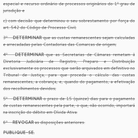
especial e recurso ordinário de processos originários do 1º grau de
jurisdição e
c) com decisão que determinou o seu sobrestamento por força do
art. 542 do Código de Processo Civil;
3º –
DETERMINAR
que as custas remanescentes sejam calculadas
e arrecadadas pelas Contadorias das Comarcas de origem;
4º –
DETERMINAR
que as Secretarias de Câmaras remetam à
Diretoria Judiciária de Registro, Preparo e Distribuição
exclusivamente os processos que serão arquivados em definitivo no
Tribunal de Justiça, para que proceda o cálculo das custas
remanescentes, a cobrança, e, quando do pagamento, a efetivação
dos recolhimentos devidos;
5º –
DETERMINAR
o prazo de 15 (quinze) dias para o pagamento
de custas remanescentes pela parte, o que, não ocorrido, importará
na inscrição do débito em Dívida Ativa.
6º –
REVOGAR
as disposições anteriores.
PUBLIQUE-SE.