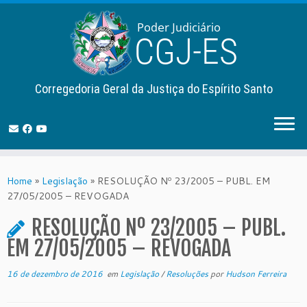
Corregedoria Geral da Justiça do Espírito Santo
Skip
to
Home
»
Legislação
»
RESOLUÇÃO Nº 23/2005 – PUBL. EM
content
27/05/2005 – REVOGADA
RESOLUÇÃO Nº 23/2005 – PUBL.
EM 27/05/2005 – REVOGADA
16 de dezembro de 2016
em
Legislação
/
Resoluções
por
Hudson Ferreira