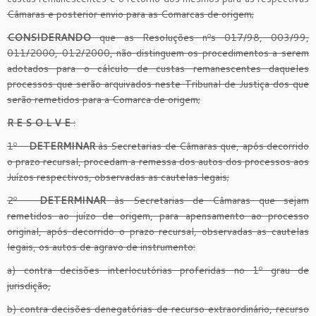
Câmaras e posterior envio para as Comarcas de origem;
CONSIDERANDO
que as Resoluções nºs 017/98, 003/99,
011/2000, 012/2000, não distinguem os procedimentos a serem
adotados para o cálculo de custas remanescentes daqueles
processos que serão arquivados neste Tribunal de Justiça dos que
serão remetidos para a Comarca de origem;
R E S O L V E
:
1º –
DETERMINAR
às Secretarias de Câmaras que, após decorrido
o prazo recursal, procedam a remessa dos autos dos processos aos
Juízos respectivos, observadas as cautelas legais;
2º –
DETERMINAR
às Secretarias de Câmaras que sejam
remetidos ao juízo de origem, para apensamento ao processo
original, após decorrido o prazo recursal, observadas as cautelas
legais, os autos de agravo de instrumento:
a) contra decisões interlocutórias proferidas no 1º grau de
jurisdição,
b) contra decisões denegatórias de recurso extraordinário, recurso