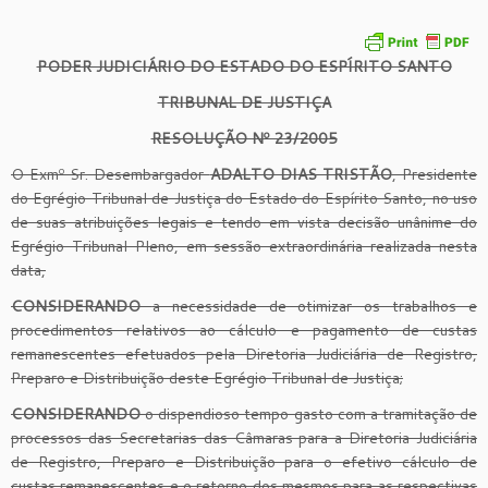
PODER JUDICIÁRIO DO ESTADO DO ESPÍRITO SANTO
TRIBUNAL DE JUSTIÇA
RESOLUÇÃO Nº 23/2005
O Exmº Sr. Desembargador
ADALTO DIAS TRISTÃO
, Presidente
do Egrégio Tribunal de Justiça do Estado do Espírito Santo, no uso
de suas atribuições legais e tendo em vista decisão unânime do
Egrégio Tribunal Pleno, em sessão extraordinária realizada nesta
data,
CONSIDERANDO
a necessidade de otimizar os trabalhos e
procedimentos relativos ao cálculo e pagamento de custas
remanescentes efetuados pela Diretoria Judiciária de Registro,
Preparo e Distribuição deste Egrégio Tribunal de Justiça;
CONSIDERANDO
o dispendioso tempo gasto com a tramitação de
processos das Secretarias das Câmaras para a Diretoria Judiciária
de Registro, Preparo e Distribuição para o efetivo cálculo de
custas remanescentes e o retorno dos mesmos para as respectivas