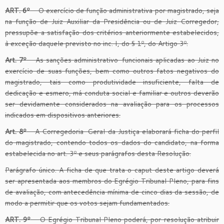
ART. 6º
– O exercício de função administrativa por magistrado, seja
na função de Juiz Auxiliar da Presidência ou de Juiz Corregedor,
pressupõe a satisfação dos critérios anteriormente estabelecidos,
à exceção daquele previsto no inc. I, do § 1º, do Artigo 3º.
Art. 7º
– As sanções administrativo-funcionais aplicadas ao Juiz no
exercício de suas funções, bem como outros fatos negativos do
magistrado, tais como produtividade insuficiente, falta de
dedicação e esmero, má conduta social e familiar e outros deverão
ser devidamente considerados na avaliação para os processos
indicados em dispositivos anteriores.
Art. 8º
– A Corregedoria-Geral da Justiça elaborará ficha do perfil
do magistrado, contendo todos os dados do candidato, na forma
estabelecida no art. 3º e seus parágrafos desta Resolução.
Parágrafo único. A ficha de que trata o caput deste artigo deverá
ser apresentada aos membros do Egrégio Tribunal Pleno, para fins
de avaliação, com antecedência mínima de cinco dias da sessão, de
modo a permitir que os votos sejam fundamentados.
ART. 9º
– O Egrégio Tribunal Pleno poderá, por resolução atribuir