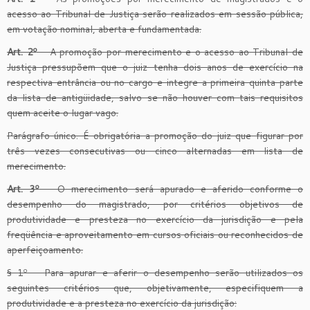
acesso ao Tribunal de Justiça serão realizados em sessão pública,
em votação nominal, aberta e fundamentada.
Art. 2º
– A promoção por merecimento e o acesso ao Tribunal de
Justiça pressupõem que o juiz tenha dois anos de exercício na
respectiva entrância ou no cargo e integre a primeira quinta parte
da lista de antigüidade, salvo se não houver com tais requisitos
quem aceite o lugar vago.
Parágrafo único. É obrigatória a promoção do juiz que figurar por
três vezes consecutivas ou cinco alternadas em lista de
merecimento.
Art. 3º
– O merecimento será apurado e aferido conforme o
desempenho do magistrado, por critérios objetivos de
produtividade e presteza no exercício da jurisdição e pela
freqüência e aproveitamento em cursos oficiais ou reconhecidos de
aperfeiçoamento.
§ 1º – Para apurar e aferir o desempenho serão utilizados os
seguintes critérios que, objetivamente, especifiquem a
produtividade e a presteza no exercício da jurisdição: