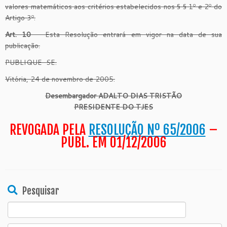
valores matemáticos aos critérios estabelecidos nos § § 1º e 2º do
Artigo 3º.
Art. 10
– Esta Resolução entrará em vigor na data de sua
publicação.
PUBLIQUE-SE.
Vitória, 24 de novembro de 2005.
Desembargador ADALTO DIAS TRISTÃO
PRESIDENTE DO TJES
REVOGADA PELA
RESOLUÇÃO Nº 65/2006
–
PUBL. EM 01/12/2006
Pesquisar
Search
for: