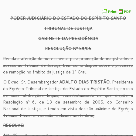
PODER JUDICIÁRIO DO ESTADO DO ESPÍRITO SANTO
TRIBUNAL DE JUSTIÇA
GABINETE DA PRESIDÊNCIA
RESOLUÇÃO Nº 59/05
Regula a aferição do merecimento para promoção de magistrados e
acesso ao Tribunal de Justiça, bem como dispõe sobre o processo
de remoção no âmbito da justiça de 1º Grau.
O Exmo. Sr. Desembargador
ADALTO DIAS TRISTÃO
, Presidente
do Egrégio Tribunal de Justiça do Estado do Espírito Santo, no uso
de suas atribuições legais, consubstanciado no que dispõe a
Resolução nº 6, de 13 de setembro de 2005, do Conselho
Nacional de Justiça, e tendo em vista decisão unânime do Egrégio
Tribunal Pleno, em sessão realizada nesta data,
RESOLVE:
Art. 1º
– As promoções por merecimento de magistrados e o