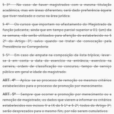
§ 3º – No caso de haver magistrados com a mesma titulação
acadêmica, mas em áreas diferentes, será dado preferência àquele
que tiver realizado o curso na área jurídica.
§ 4º – Os cursos que importem no afastamento do Magistrado da
função judicante, ainda que em tempo parcial superior a 01 (um) dia
na semana, não serão utilizados para aferição do estabelecido no §
2º do Artigo 3º, salvo quando se tratar de convocação pela
Presidência ou Corregedoria.
§ 5º – Em caso de empate na composição da lista tríplice, levar-
se-á em conta a data do exercício na entrância, exercício na
carreira, ordem de classificação no concurso, tempo de serviço
público em geral e idade do magistrado.
ART. 4º
– Aplica-se ao processo de remoção os mesmos critérios
estabelecidos para o processo de promoção por merecimento.
ART. 5º
– Sempre que ocorrer a promoção por merecimento ou a
remoção de magistrado, os dados que vierem a informar os critérios
estabelecidos nos incisos V a IX do § 1º e § 2º, todos do Artigo 3º,
serão desprezados para o mesmo fim, por não serem cumulativos.