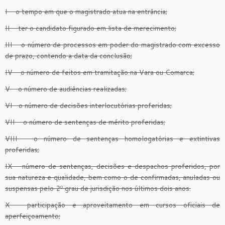
I – o tempo em que o magistrado atua na entrância;
II – ter o candidato figurado em lista de merecimento;
III – o número de processos em poder do magistrado com excesso
de prazo, contendo a data da conclusão;
IV – o número de feitos em tramitação na Vara ou Comarca;
V – o número de audiências realizadas;
VI- o número de decisões interlocutórias proferidas;
VII – o número de sentenças de mérito proferidas;
VIII – o número de sentenças homologatórias e extintivas
proferidas;
IX – número de sentenças, decisões e despachos proferidos, por
sua natureza e qualidade, bem como o de confirmadas, anuladas ou
suspensas pelo 2º grau de jurisdição nos últimos dois anos.
X – participação e aproveitamento em cursos oficiais de
aperfeiçoamento;