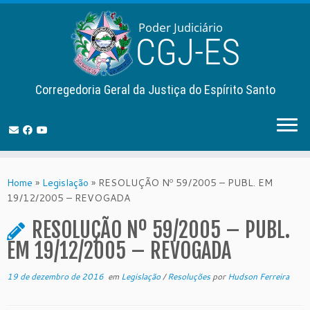
Corregedoria Geral da Justiça do Espírito Santo
Skip
to
Home
»
Legislação
»
RESOLUÇÃO Nº 59/2005 – PUBL. EM
content
19/12/2005 – REVOGADA
RESOLUÇÃO Nº 59/2005 – PUBL.
EM 19/12/2005 – REVOGADA
19 de dezembro de 2016
em
Legislação
/
Resoluções
por
Hudson Ferreira