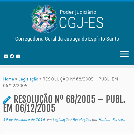
Corregedoria Geral da Justiça do Espírito Santo
Skip
to
Home
»
Legislação
»
RESOLUÇÃO Nº 68/2005 – PUBL. EM
content
06/12/2005
RESOLUÇÃO Nº 68/2005 – PUBL.
EM 06/12/2005
19 de dezembro de 2016
em
Legislação
/
Resoluções
por
Hudson Ferreira