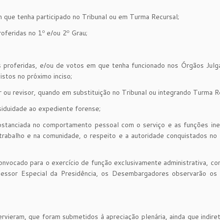
m que tenha participado no Tribunal ou em Turma Recursal;
roferidas no 1º e/ou 2º Grau;
s proferidas, e/ou de votos em que tenha funcionado nos Órgãos Jul
stos no próximo inciso;
ou revisor, quando em substituição no Tribunal ou integrando Turma R
siduidade ao expediente forense;
ubstanciada no comportamento pessoal com o serviço e as funções in
trabalho e na comunidade, o respeito e a autoridade conquistados no 
onvocado para o exercício de função exclusivamente administrativa, c
sessor Especial da Presidência, os Desembargadores observarão os 
ervieram, que foram submetidos à apreciação plenária, ainda que indir