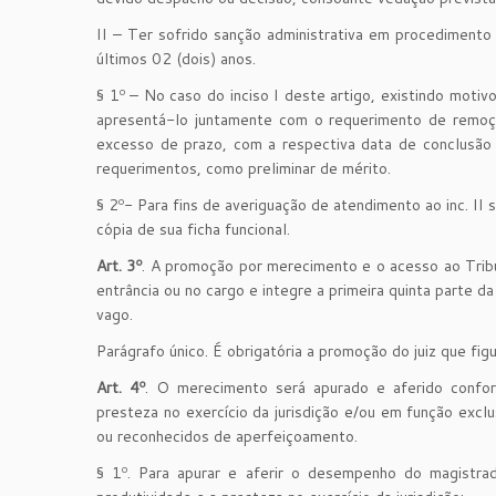
II – Ter sofrido sanção administrativa em procedimento 
últimos 02 (dois) anos.
§ 1º – No caso do inciso I deste artigo, existindo motivo
apresentá-lo juntamente com o requerimento de remo
excesso de prazo, com a respectiva data de conclusão 
requerimentos, como preliminar de mérito.
§ 2º- Para fins de averiguação de atendimento ao inc. II 
cópia de sua ficha funcional.
Art. 3º
. A promoção por merecimento e o acesso ao Tribu
entrância ou no cargo e integre a primeira quinta parte da
vago.
Parágrafo único. É obrigatória a promoção do juiz que fig
Art. 4º
. O merecimento será apurado e aferido confor
presteza no exercício da jurisdição e/ou em função exclu
ou reconhecidos de aperfeiçoamento.
§ 1º. Para apurar e aferir o desempenho do magistrado