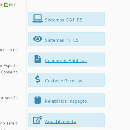
Sistemas CGJ-ES
Sistemas PJ-ES
rocesso de
Concursos Públicos
o Espírito
 Conselho
Custas e Receitas
em sessão
Relatórios Inspeção
Apostilamento
ório sem o
eral.