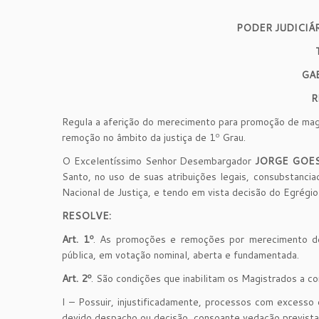
PODER JUDICIÁ
GA
R
Regula a aferição do merecimento para promoção de mag
remoção no âmbito da justiça de 1º Grau.
O Excelentíssimo Senhor Desembargador
JORGE GOE
Santo, no uso de suas atribuições legais, consubstanc
Nacional de Justiça, e tendo em vista decisão do Egrégio
RESOLVE:
Art. 1º
. As promoções e remoções por merecimento de
pública, em votação nominal, aberta e fundamentada.
Art. 2º
. São condições que inabilitam os Magistrados a
I – Possuir, injustificadamente, processos com excesso
devido despacho ou decisão, consoante vedação prevista no 