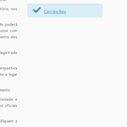
tório, nos
Correições
ado poderá
autos com
amento dos
Magistrado
respectiva
te o lugar
imento.
ividade e
s oficiais
ifiquem a