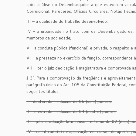
após análise do Desembargador a que estiverem vincula
Correicional, Pareceres, Ofícios Circulares, Notas Técnic
III – a qualidade do trabalho desenvolvido;
IV – a urbanidade no trato com os Desembargadores, 
membros da sociedade;
V – a conduta pública (funcional) e privada, o respeito e 
VI – a presteza no exercício da função, correspondente à 
VII – ter o juiz dedicação à magistratura e comprovada a
§ 3º. Para a comprovação da freqüência e aproveitamento
parágrafo único do Art. 105 da Constituição Federal, c
seguintes títulos:
I – doutorado – máximo de 06 (seis) pontos;
II – mestrado – máximo de 04 (quatro) pontos;
III – pós-graduação latu sensu – máximo de 02 (dois) po
IV – certificado(s) de aprovação em cursos de aperfeiço