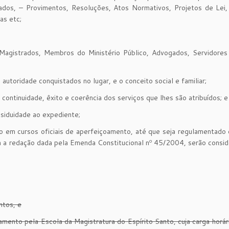
dos, – Provimentos, Resoluções, Atos Normativos, Projetos de Lei, 
as etc;
Magistrados, Membros do Ministério Público, Advogados, Servidores
a autoridade conquistados no lugar, e o conceito social e familiar;
continuidade, êxito e coerência dos serviços que lhes são atribuídos; e
ssiduidade ao expediente;
 em cursos oficiais de aperfeiçoamento, até que seja regulamentado o
om a redação dada pela Emenda Constitucional nº 45/2004, serão consi
ntos, e
amento pela Escola da Magistratura do Espírito Santo, cuja carga horá