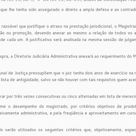
que lhe tenha sido assegurado o direito a ampla defesa e ao contradi
 razoável que justifique o atraso na prestação jurisdicional, o Magistr
ção ou promoção, devendo anexar ao mesmo a relação de todos os 
de cada um. A justificativa será analisada na mesma sessão de julg
supra, a Diretoria Judiciária Administrativa anexará ao requerimento do 
nal de Justiça pressupõem que o juiz tenha dois anos de exercício na 
 lista de antigüidade, salvo se não houver com tais requisitos quem acei
urar por três vezes consecutivas ou cinco alternadas em lista de merec
me o desempenho do magistrado, por critérios objetivos de produt
sivamente administrativa, e pela freqüência e aproveitamento em curso
 serão utilizados os seguintes critérios que, objetivamente, espec