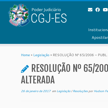
Institucion
Apostil
Skip
to
Home
»
Legislação
»
RESOLUÇÃO Nº 65/2006 – PUBL.
content
RESOLUÇÃO Nº 65/200
ALTERADA
26 de janeiro de 2017
em
Legislação
/
Resoluções
por
Hudson Fe