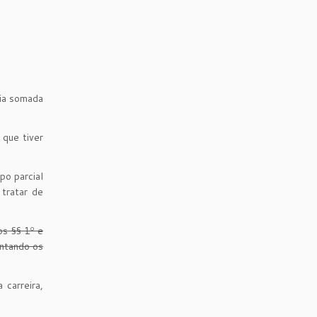
ria somada
 que tiver
po parcial
 tratar de
os §§ 1º e
entando os
 carreira,