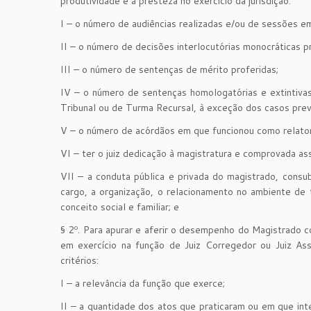
produtividade e a presteza no exercício da jurisdição:
I – o número de audiências realizadas e/ou de sessões e
II – o número de decisões interlocutórias monocráticas p
III – o número de sentenças de mérito proferidas;
IV – o número de sentenças homologatórias e extintiva
Tribunal ou de Turma Recursal, à exceção dos casos previ
V – o número de acórdãos em que funcionou como relator 
VI – ter o juiz dedicação à magistratura e comprovada as
VII – a conduta pública e privada do magistrado, cons
cargo, a organização, o relacionamento no ambiente de 
conceito social e familiar; e
§ 2º. Para apurar e aferir o desempenho do Magistrado c
em exercício na função de Juiz Corregedor ou Juiz As
critérios:
I – a relevância da função que exerce;
II – a quantidade dos atos que praticaram ou em que int