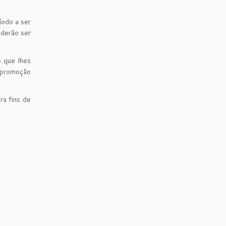
íodo a ser
oderão ser
o que lhes
e promoção
ra fins de