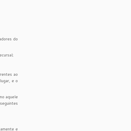
gadores do
ecursal;
erentes ao
lugar, e o
omo aquele
seguintes
etamente e