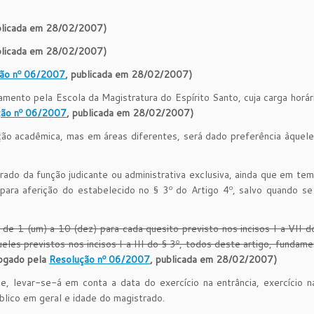
blicada em 28/02/2007)
blicada em 28/02/2007)
ão nº 06/2007
, publicada em 28/02/2007)
amento pela Escola da Magistratura do Espírito Santo, cuja carga horá
ção nº 06/2007
, publicada em 28/02/2007)
ão acadêmica, mas em áreas diferentes, será dado preferência àquele
do da função judicante ou administrativa exclusiva, ainda que em tem
 para aferição do estabelecido no § 3º do Artigo 4º, salvo quando se
de 1 (um) a 10 (dez) para cada quesito previsto nos incisos I a VII d
les previstos nos incisos I a III do § 3º, todos deste artigo, fundam
ogado pela
Resolução nº 06/2007
, publicada em 28/02/2007)
, levar-se-á em conta a data do exercício na entrância, exercício na
blico em geral e idade do magistrado.