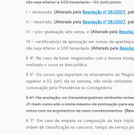
não seja inferior a 100 horas/aula – 01 (um) ponto.
I – doutorado;
(Alterado pela
Resolução nº 06/2007
, pu
II – mestrado;
(Alterado pela
Resolução nº 06/2007
, pu
III – pós-graduação lato sensu, e
(Alterado pela
Resoluç
IV – certificado(s) de aprovação em cursos de aperfeiço
não seja inferior a 100 horas/aula.
(Alterado pela
Resolu
§ 4º. No caso de haver magistrados com a mesma titulaç
realizado o curso na área jurídica.
§ 5º. Os cursos que importem no afastamento do Magistra
superior a 01 (um) dia na semana, não serão utilizados
convocação pela Presidência ou Corregedoria.
§ 6º. Na avaliação, os Desembargadores atribuirão notas 
2º, bem como até o limite máximo de pontuação para aque
votos com os argumentos de seus convencimentos.
(Rev
§ 7º. Em caso de empate na composição da lista tríplice
ordem de classificação no concurso, tempo de serviço pú