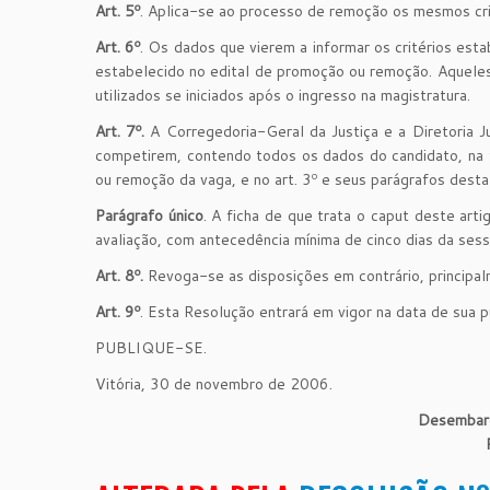
Art. 5º
. Aplica-se ao processo de remoção os mesmos cr
Art. 6º
. Os dados que vierem a informar os critérios esta
estabelecido no edital de promoção ou remoção. Aqueles
utilizados se iniciados após o ingresso na magistratura.
Art. 7º.
A Corregedoria-Geral da Justiça e a Diretoria Jud
competirem, contendo todos os dados do candidato, na 
ou remoção da vaga, e no art. 3º e seus parágrafos dest
Parágrafo único
. A ficha de que trata o caput deste art
avaliação, com antecedência mínima de cinco dias da ses
Art. 8º.
Revoga-se as disposições em contrário, principa
Art. 9º
. Esta Resolução entrará em vigor na data de sua p
PUBLIQUE-SE.
Vitória, 30 de novembro de 2006.
Desemba