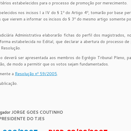
itérios estabelecidos para o processo de promoção por merecimento.
belecidos nos incisos I a IV do § 1º do Artigo 4º, tomarão por base per
 que vierem a informar os incisos do § 3º do mesmo artigo somente p
iciária Administrativa elaborarão fichas do perfil dos magistrados, n
forma estabelecida no Edital, que declarar a abertura do processo d
a Resolução.
igo deverá ser apresentada aos membros do Egrégio Tribunal Pleno, pa
são, de modo a permitir que os votos sejam fundamentados.
lmente a
Resolução nº 59/2005
.
ublicação.
rgador JORGE GOES COUTINHO
PRESIDENTE DO TJES