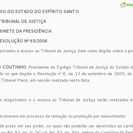
RIO DO ESTADO DO ESPÍRITO SANTO
TRIBUNAL DE JUSTIÇA
BINETE DA PRESIDÊNCIA
ESOLUÇÃO Nº 65/2006
istrados e acesso ao Tribunal de Justiça, bem como dispõe sobre o p
S COUTINHO
, Presidente do Egrégio Tribunal de Justiça do Estado d
iado no que dispõe a Resolução nº 6, de 13 de setembro de 2005, do
 Tribunal Pleno, em sessão realizada nesta data,
 magistrados e o acesso ao Tribunal de Justiça serão realizados 
 concorrerem em processo de remoção ou promoção por merecimento:
 de prazo em seu poder, os quais não poderão ser devolvidos ao cart
Art. 93, inc. II, “e” c/c Art. 93, inc. VIII, ambos da Constituição Fed