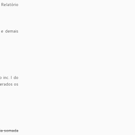
Relatório
 e demais
 inc. I do
derados os
ria somada