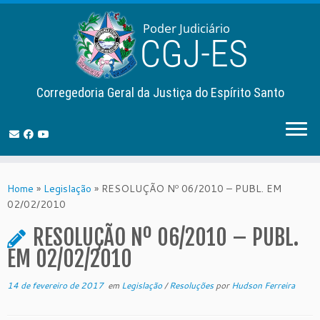
Corregedoria Geral da Justiça do Espírito Santo
Skip
to
Home
»
Legislação
»
RESOLUÇÃO Nº 06/2010 – PUBL. EM
content
02/02/2010
RESOLUÇÃO Nº 06/2010 – PUBL.
EM 02/02/2010
14 de fevereiro de 2017
em
Legislação
/
Resoluções
por
Hudson Ferreira