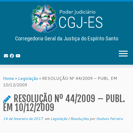
Corregedoria Geral da Justiça do Espírito Santo
Skip
to
Home
»
Legislação
»
RESOLUÇÃO Nº 44/2009 – PUBL. EM
content
10/12/2009
RESOLUÇÃO Nº 44/2009 – PUBL.
EM 10/12/2009
14 de fevereiro de 2017
em
Legislação
/
Resoluções
por
Hudson Ferreira