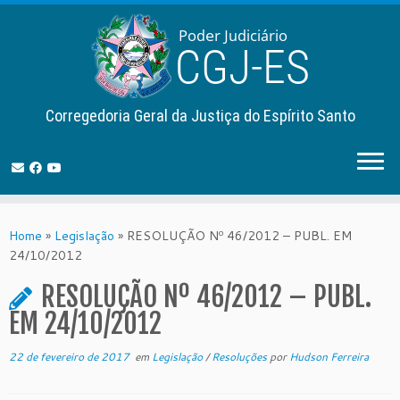
Corregedoria Geral da Justiça do Espírito Santo
Skip
to
Home
»
Legislação
»
RESOLUÇÃO Nº 46/2012 – PUBL. EM
content
24/10/2012
RESOLUÇÃO Nº 46/2012 – PUBL.
EM 24/10/2012
22 de fevereiro de 2017
em
Legislação
/
Resoluções
por
Hudson Ferreira