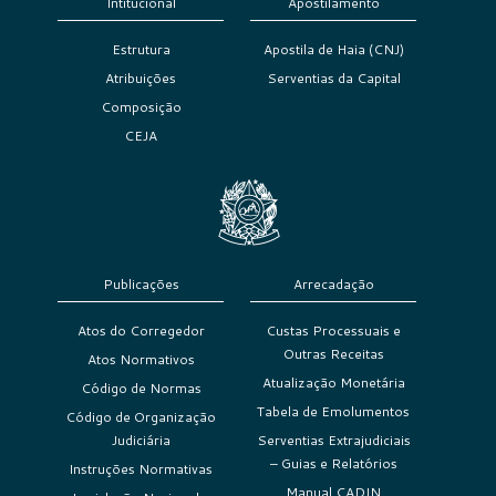
Intitucional
Apostilamento
Estrutura
Apostila de Haia (CNJ)
Atribuições
Serventias da Capital
Composição
CEJA
Publicações
Arrecadação
Atos do Corregedor
Custas Processuais e
Outras Receitas
Atos Normativos
Atualização Monetária
Código de Normas
Tabela de Emolumentos
Código de Organização
Judiciária
Serventias Extrajudiciais
– Guias e Relatórios
Instruções Normativas
Manual CADIN