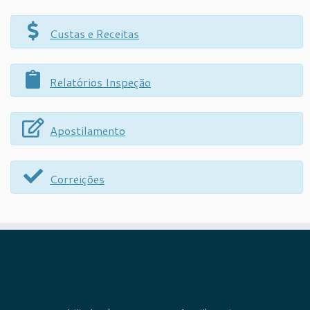
Custas e Receitas
Relatórios Inspeção
Apostilamento
Correições