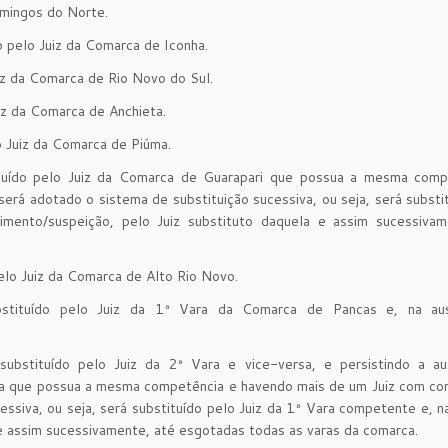
mingos do Norte.
o pelo Juiz da Comarca de Iconha.
uiz da Comarca de Rio Novo do Sul.
iz da Comarca de Anchieta.
o Juiz da Comarca de Piúma.
tuído pelo Juiz da Comarca de Guarapari que possua a mesma comp
rá adotado o sistema de substituição sucessiva, ou seja, será substi
mento/suspeição, pelo Juiz substituto daquela e assim sucessivam
elo Juiz da Comarca de Alto Rio Novo.
stituído pelo Juiz da 1ª Vara da Comarca de Pancas e, na au
ubstituído pelo Juiz da 2ª Vara e vice-versa, e persistindo a au
na que possua a mesma competência e havendo mais de um Juiz com co
ssiva, ou seja, será substituído pelo Juiz da 1ª Vara competente e, n
e assim sucessivamente, até esgotadas todas as varas da comarca.