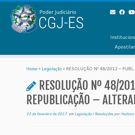
Institucion
Apostil
Skip
to
Home
»
Legislação
»
RESOLUÇÃO Nº 48/2012 – PUBL.
content
RESOLUÇÃO Nº 48/201
REPUBLICAÇÃO – ALTERA
22 de fevereiro de 2017
em
Legislação
/
Resoluções
por
Hudson 