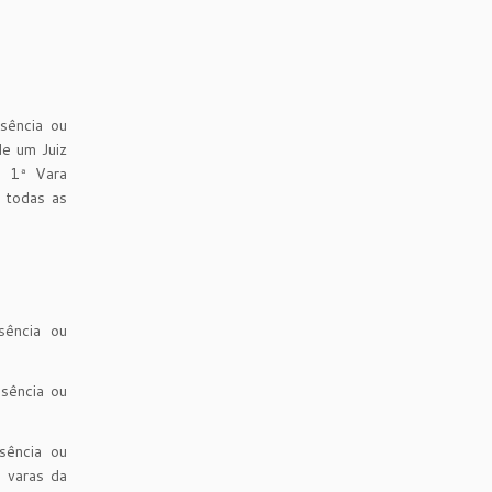
usência ou
e um Juiz
a 1ª Vara
 todas as
sência ou
usência ou
sência ou
 varas da