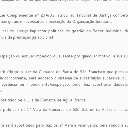
Lei Complementar nº 234/02, atribui ao Tribunal de Justiça competê
mas gerais e necessárias à execução da Organização Judiciária;
al de Justiça implantar políticas de gestão do Poder Judiciário, d
ncia da prestação jurisdicional;
uspeição ou estiver impedido ou ausente por qualquer motivo, a sua su
stituído pelo Juiz da Comarca de Barra de São Francisco que possu
 concorrente, será adotado o sistema de substituição sucessiva, ou 
ausência ou impedimento/suspeição, pelo Juiz substituto daquel
a.
substituído pelo Juiz da Comarca de Águia Branca.
do pelo Juiz da 1ª Vara da Comarca de São Gabriel da Palha e, na a
ra será substituído pelo Juiz da 2ª Vara e vice-versa, persistindo a a