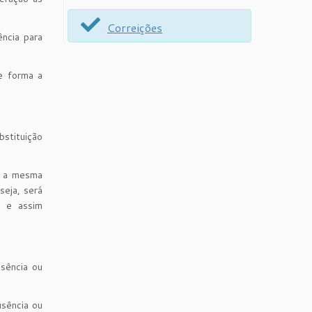
Correições
ncia para
e forma a
bstituição
a a mesma
seja, será
a e assim
usência ou
usência ou