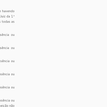
e havendo
Juiz da 1ª
s todas as
sência ou
sência ou
sência ou
usência ou
usência ou
usência ou
peição não