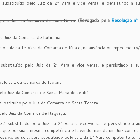
substituído pelo Juiz da 2ª Vara e vice-versa, e persistindo a au
 pelo Juiz da Comarca de João Neiva.
(Revogado pela
Resolução nº
lo Juiz da Comarca de Ibitirama.
pelo Juiz da 1ª Vara da Comarca de Iúna e, na ausência ou impedimento
ubstituído pelo Juiz da 2ª Vara e vice-versa, e persistindo a au
pelo Juiz da Comarca de Itarana.
pelo Juiz da Comarca de Santa Maria de Jetibá.
 substituído pelo Juiz da Comarca de Santa Tereza.
 pelo Juiz da Comarca de Itaguaçu.
rá substituído pelo Juiz da 2ª Vara e vice-versa, e persistindo a a
na que possua a mesma competência e havendo mais de um Juiz com co
ssiva, ou seja, será substituído pelo Juiz da 1ª Vara competente e, n