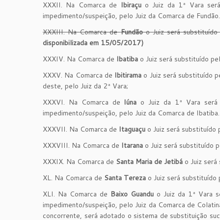
XXXII. Na Comarca de
Ibiraçu
o Juiz da 1ª Vara será 
impedimento/suspeição, pelo Juiz da Comarca de Fundão.
XXXIII. Na Comarca de
Fundão
o Juiz será substituído
disponibilizada em 15/05/2017)
XXXIV. Na Comarca de
Ibatiba
o Juiz será substituído pe
XXXV. Na Comarca de
Ibitirama
o Juiz será substituído 
deste, pelo Juiz da 2ª Vara;
XXXVI. Na Comarca de
Iúna
o Juiz da 1ª Vara será s
impedimento/suspeição, pelo Juiz da Comarca de Ibatiba.
XXXVII. Na Comarca de
Itaguaçu
o Juiz será substituído 
XXXVIII. Na Comarca de
Itarana
o Juiz será substituído 
XXXIX. Na Comarca de
Santa Maria de Jetibá
o Juiz será
XL. Na Comarca de
Santa Tereza
o Juiz será substituído
XLI. Na Comarca de
Baixo Guandu
o Juiz da 1ª Vara se
impedimento/suspeição, pelo Juiz da Comarca de Colati
concorrente, será adotado o sistema de substituição suce