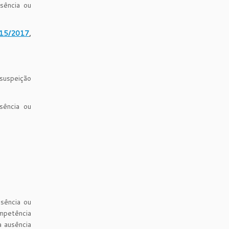
sência ou
 15/2017
,
/suspeição
sência ou
usência ou
mpetência
a ausência