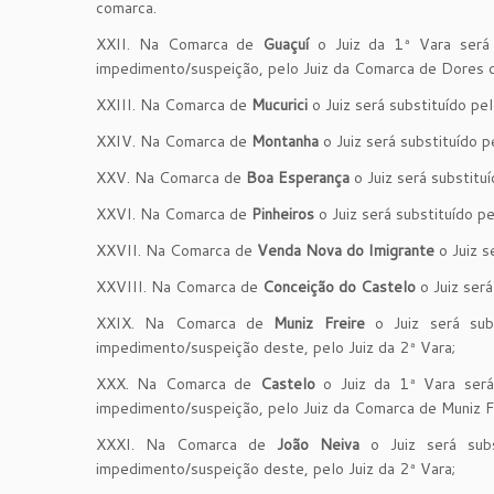
comarca.
XXII. Na Comarca de
Guaçuí
o Juiz da 1ª Vara será s
impedimento/suspeição, pelo Juiz da Comarca de Dores d
XXIII. Na Comarca de
Mucurici
o Juiz será substituído pe
XXIV. Na Comarca de
Montanha
o Juiz será substituído p
XXV. Na Comarca de
Boa Esperança
o Juiz será substitu
XXVI. Na Comarca de
Pinheiros
o Juiz será substituído p
XXVII. Na Comarca de
Venda Nova do Imigrante
o Juiz s
XXVIII. Na Comarca de
Conceição do Castelo
o Juiz ser
XXIX. Na Comarca de
Muniz Freire
o Juiz será sub
impedimento/suspeição deste, pelo Juiz da 2ª Vara;
XXX. Na Comarca de
Castelo
o Juiz da 1ª Vara será 
impedimento/suspeição, pelo Juiz da Comarca de Muniz Fr
XXXI. Na Comarca de
João Neiva
o Juiz será subs
impedimento/suspeição deste, pelo Juiz da 2ª Vara;