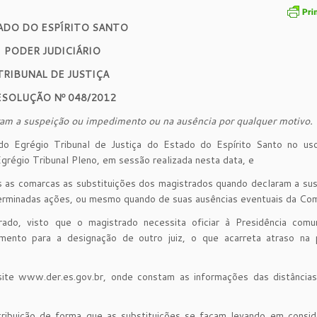
ADO DO ESPÍRITO SANTO
PODER JUDICIÁRIO
TRIBUNAL DE JUSTIÇA
ESOLUÇÃO Nº 048/2012
aram a suspeição ou impedimento ou na ausência por qualquer motivo.
o Egrégio Tribunal de Justiça do Estado do Espírito Santo no us
Egrégio Tribunal Pleno, em sessão realizada nesta data, e
s as comarcas as substituições dos magistrados quando declaram a su
rminadas ações, ou mesmo quando de suas ausências eventuais da Com
do, visto que o magistrado necessita oficiar à Presidência comu
ento para a designação de outro juiz, o que acarreta atraso na 
ite www.der.es.gov.br, onde constam as informações das distâncias
ribuição de forma que as substituições se façam levando em consid