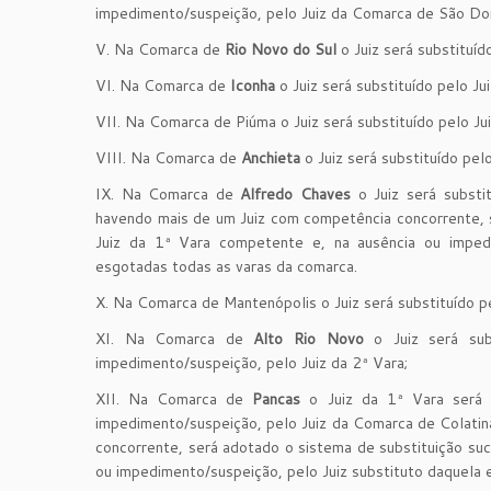
impedimento/suspeição, pelo Juiz da Comarca de São Do
V. Na Comarca de
Rio Novo do Sul
o Juiz será substituíd
VI. Na Comarca de
Iconha
o Juiz será substituído pelo J
VII. Na Comarca de Piúma o Juiz será substituído pelo Ju
VIII. Na Comarca de
Anchieta
o Juiz será substituído pel
IX. Na Comarca de
Alfredo Chaves
o Juiz será substi
havendo mais de um Juiz com competência concorrente, se
Juiz da 1ª Vara competente e, na ausência ou impedi
esgotadas todas as varas da comarca.
X. Na Comarca de Mantenópolis o Juiz será substituído p
XI. Na Comarca de
Alto Rio Novo
o Juiz será sub
impedimento/suspeição, pelo Juiz da 2ª Vara;
XII. Na Comarca de
Pancas
o Juiz da 1ª Vara será s
impedimento/suspeição, pelo Juiz da Comarca de Colati
concorrente, será adotado o sistema de substituição suce
ou impedimento/suspeição, pelo Juiz substituto daquela 