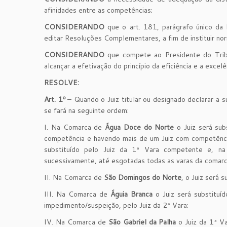
afinidades entre as competências;
CONSIDERANDO
que o art. 181, parágrafo único da 
editar Resoluções Complementares, a fim de instituir nor
CONSIDERANDO
que compete ao Presidente do Tribun
alcançar a efetivação do princípio da eficiência e a excelê
RESOLVE:
Art. 1º
– Quando o Juiz titular ou designado declarar a s
se fará na seguinte ordem:
I. Na Comarca de
Água Doce do Norte
o Juiz será sub
competência e havendo mais de um Juiz com competência
substituído pelo Juiz da 1ª Vara competente e, na 
sucessivamente, até esgotadas todas as varas da comarc
II. Na Comarca de
São Domingos do Norte
, o Juiz será 
III. Na Comarca de
Águia Branca
o Juiz será substituí
impedimento/suspeição, pelo Juiz da 2ª Vara;
IV. Na Comarca de
São Gabriel da Palha
o Juiz da 1ª Va