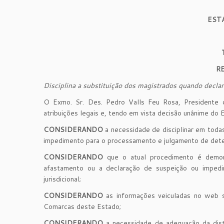
EST
R
Disciplina a substituição dos magistrados quando decl
O Exmo. Sr. Des. Pedro Valls Feu Rosa, Presidente d
atribuições legais e, tendo em vista decisão unânime do 
CONSIDERANDO
a necessidade de disciplinar em toda
impedimento para o processamento e julgamento de dete
CONSIDERANDO
que o atual procedimento é demora
afastamento ou a declaração de suspeição ou impedim
jurisdicional;
CONSIDERANDO
as informações veiculadas no web s
Comarcas deste Estado;
CONSIDERANDO
a necessidade de adequação da dist