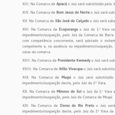
XIII. Na Comarca de
Apiacá
o Juiz será substituído pelo
XIV. Na Comarca de
Bom Jesus do Norte
o Juiz será sub
XV. Na Comarca de
São José do Calçado
o Juiz será subs
XVI. Na Comarca de
Ecoporanga
o Juiz da 1ª Vara ser
impedimento/suspeição, pelo Juiz da Comarca de Barra
com competência concorrente, será adotado o sistema
competente e, na ausência ou impedimento/suspeição, 
varas da comarca.
XVII. Na Comarca de
Presidente Kennedy
o Juiz será sub
XVIII. Na Comarca de
Atílio Vivacqua
o Juiz será substit
XIX. Na Comarca de
Muqui
o Juiz será substituíd
impedimento/suspeição deste, pelo Juiz da 2ª Vara;
XX. Na Comarca de
Mimoso do Sul
o Juiz da 1ª Vara s
impedimento/suspeição, pelo Juiz da Comarca de Muqui.
XXI. Na Comarca de
Dores do Rio Preto
o Juiz será
impedimento/suspeição deste, pelo Juiz da 2ª Vara da