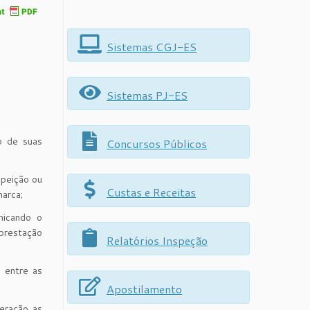
Sistemas CGJ-ES
Sistemas PJ-ES
o de suas
Concursos Públicos
speição ou
Custas e Receitas
arca;
nicando o
prestação
Relatórios Inspeção
 entre as
Apostilamento
eração as