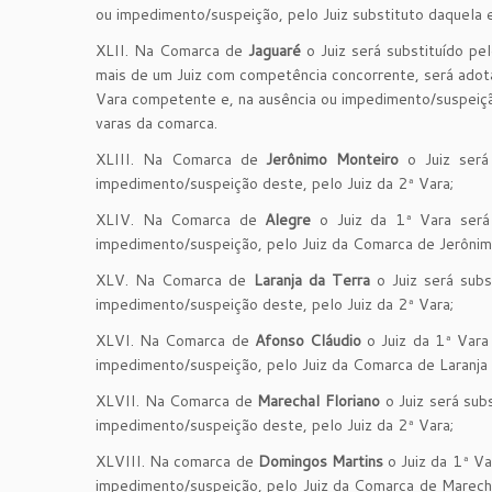
ou impedimento/suspeição, pelo Juiz substituto daquela 
XLII. Na Comarca de
Jaguaré
o Juiz será substituído p
mais de um Juiz com competência concorrente, será adotad
Vara competente e, na ausência ou impedimento/suspeiçã
varas da comarca.
XLIII. Na Comarca de
Jerônimo Monteiro
o Juiz será
impedimento/suspeição deste, pelo Juiz da 2ª Vara;
XLIV. Na Comarca de
Alegre
o Juiz da 1ª Vara será 
impedimento/suspeição, pelo Juiz da Comarca de Jerônim
XLV. Na Comarca de
Laranja da Terra
o Juiz será subs
impedimento/suspeição deste, pelo Juiz da 2ª Vara;
XLVI. Na Comarca de
Afonso Cláudio
o Juiz da 1ª Vara 
impedimento/suspeição, pelo Juiz da Comarca de Laranja 
XLVII. Na Comarca de
Marechal Floriano
o Juiz será sub
impedimento/suspeição deste, pelo Juiz da 2ª Vara;
XLVIII. Na comarca de
Domingos Martins
o Juiz da 1ª Va
impedimento/suspeição, pelo Juiz da Comarca de Marecha