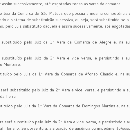
e assim sucessivamente, até esgotadas todas as varas da comarca.
elo Juiz da Comarca de São Mateus que possua a mesma competência 
o o sistema de substituição sucessiva, ou seja, será substituído pelo 
o, pelo Juiz substituto daquela e assim sucessivamente, até esgotada
 substituído pelo Juiz da 1ª Vara da Comarca de Alegre e, na au
substituído pelo Juiz da 2ª Vara e vice-versa, e persistindo a au
o Monteiro.
tituído pelo Juiz da 1ª Vara da Comarca de Afonso Cláudio e, na au
será substituído pelo Juiz da 2ª Vara e vice-versa, e persistindo a a
da Terra.
stituído pelo Juiz da 1ª Vara da Comarca de Domingos Martins e, na a
ra será substituído pelo Juiz da 2ª Vara e vice-versa, e persistindo a a
l Floriano. Se porventura, a situação de ausência ou impedimento/sus