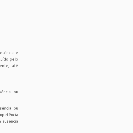
etência e
tuído pelo
ente, até
sência ou
sência ou
mpetência
a ausência