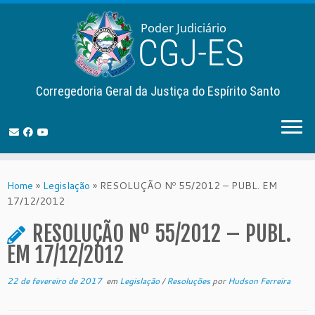
Corregedoria Geral da Justiça do Espírito Santo
Skip
to
Home
»
Legislação
»
RESOLUÇÃO Nº 55/2012 – PUBL. EM
content
17/12/2012
RESOLUÇÃO Nº 55/2012 – PUBL.
EM 17/12/2012
22 de fevereiro de 2017
em
Legislação
/
Resoluções
por
Hudson Ferreira