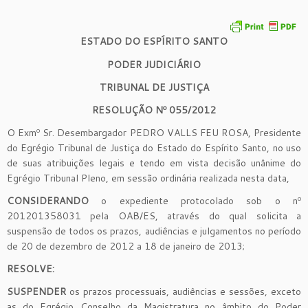
ESTADO DO ESPÍRITO SANTO
PODER JUDICIÁRIO
TRIBUNAL DE JUSTIÇA
RESOLUÇÃO Nº 055/2012
O Exmº Sr. Desembargador PEDRO VALLS FEU ROSA, Presidente
do Egrégio Tribunal de Justiça do Estado do Espírito Santo, no uso
de suas atribuições legais e tendo em vista decisão unânime do
Egrégio Tribunal Pleno, em sessão ordinária realizada nesta data,
CONSIDERANDO
o expediente protocolado sob o nº
201201358031 pela OAB/ES, através do qual solicita a
suspensão de todos os prazos, audiências e julgamentos no período
de 20 de dezembro de 2012 a 18 de janeiro de 2013;
RESOLVE:
SUSPENDER
os prazos processuais, audiências e sessões, exceto
as do Egrégio Conselho da Magistratura no âmbito do Poder