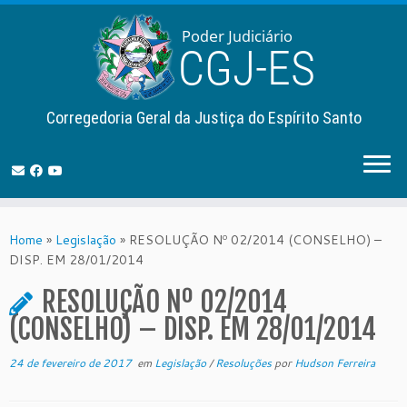
Corregedoria Geral da Justiça do Espírito Santo
Skip
to
Home
»
Legislação
»
RESOLUÇÃO Nº 02/2014 (CONSELHO) –
content
DISP. EM 28/01/2014
RESOLUÇÃO Nº 02/2014
(CONSELHO) – DISP. EM 28/01/2014
24 de fevereiro de 2017
em
Legislação
/
Resoluções
por
Hudson Ferreira