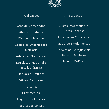
Publicações
Arrecadação
Atos do Corregedor
Custas Processuais e
Outras Receitas
Atos Normativos
Atualização Monetária
Código de Normas
Tabela de Emolumentos
Código de Organização
Judiciária
Serventias Extrajudiciais
– Guias e Relatórios
Instruções Normativas
Manual CADIN
Legislação Nacional e
Estadual (Links)
Manuais e Cartilhas
Ofícios Circulares
Portarias
Provimentos
Regimentos Internos
Resoluções do CNJ