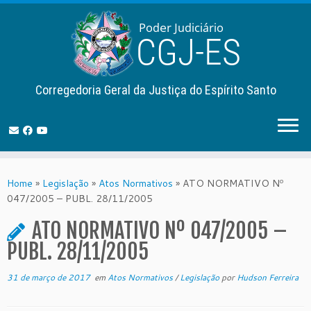
Corregedoria Geral da Justiça do Espírito Santo
Skip
to
Home
»
Legislação
»
Atos Normativos
»
ATO NORMATIVO Nº
content
047/2005 – PUBL. 28/11/2005
ATO NORMATIVO Nº 047/2005 –
PUBL. 28/11/2005
31 de março de 2017
em
Atos Normativos
/
Legislação
por
Hudson Ferreira