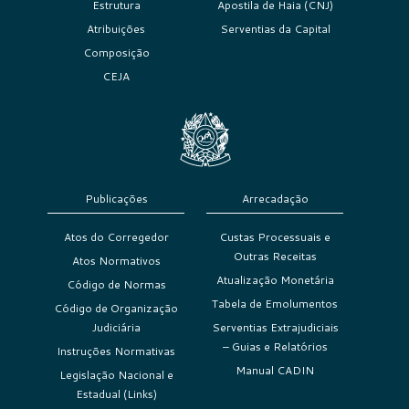
Estrutura
Apostila de Haia (CNJ)
Atribuições
Serventias da Capital
Composição
CEJA
Publicações
Arrecadação
Atos do Corregedor
Custas Processuais e
Outras Receitas
Atos Normativos
Atualização Monetária
Código de Normas
Tabela de Emolumentos
Código de Organização
Judiciária
Serventias Extrajudiciais
– Guias e Relatórios
Instruções Normativas
Manual CADIN
Legislação Nacional e
Estadual (Links)