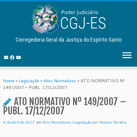
Corregedoria Geral da Justiça do Espírito Santo
Skip
to
Home
»
Legislação
»
Atos Normativos
»
ATO NORMATIVO Nº
content
149/2007 – PUBL. 17/12/2007
ATO NORMATIVO Nº 149/2007 –
PUBL. 17/12/2007
6 de abril de 2017
em
Atos Normativos
/
Legislação
por
Hudson Ferreira