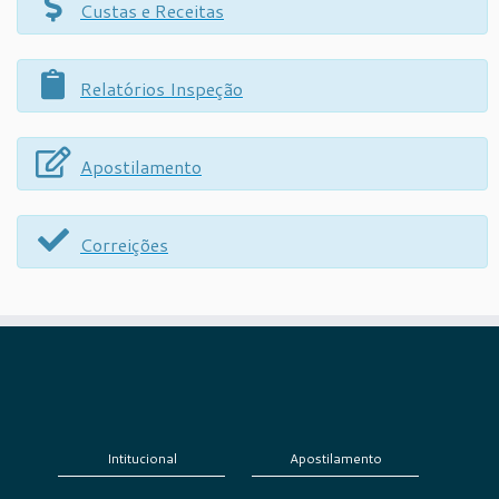
Custas e Receitas
Relatórios Inspeção
Apostilamento
Correições
Intitucional
Apostilamento