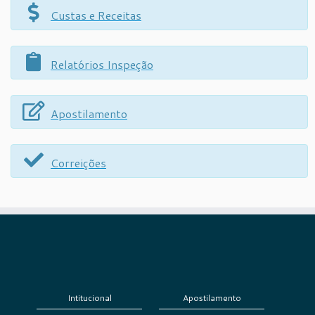
Custas e Receitas
Relatórios Inspeção
Apostilamento
Correições
Intitucional
Apostilamento