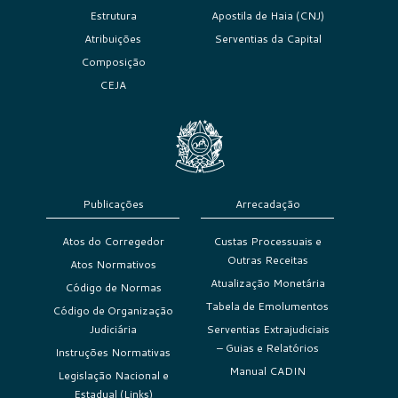
Estrutura
Apostila de Haia (CNJ)
Atribuições
Serventias da Capital
Composição
CEJA
Publicações
Arrecadação
Atos do Corregedor
Custas Processuais e
Outras Receitas
Atos Normativos
Atualização Monetária
Código de Normas
Tabela de Emolumentos
Código de Organização
Judiciária
Serventias Extrajudiciais
– Guias e Relatórios
Instruções Normativas
Manual CADIN
Legislação Nacional e
Estadual (Links)