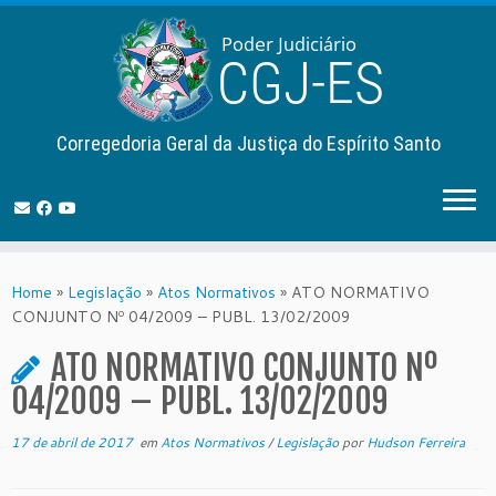
Corregedoria Geral da Justiça do Espírito Santo
Skip
to
Home
»
Legislação
»
Atos Normativos
»
ATO NORMATIVO
content
CONJUNTO Nº 04/2009 – PUBL. 13/02/2009
ATO NORMATIVO CONJUNTO Nº
04/2009 – PUBL. 13/02/2009
17 de abril de 2017
em
Atos Normativos
/
Legislação
por
Hudson Ferreira