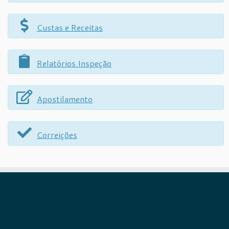
Custas e Receitas
Relatórios Inspeção
Apostilamento
Correições