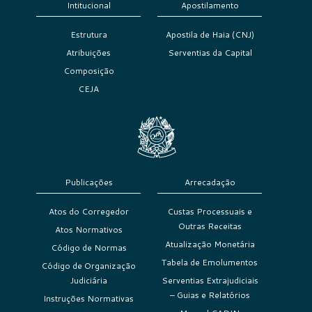
Intitucional
Apostilamento
Estrutura
Apostila de Haia (CNJ)
Atribuições
Serventias da Capital
Composição
CEJA
Publicações
Arrecadação
Atos do Corregedor
Custas Processuais e
Outras Receitas
Atos Normativos
Atualização Monetária
Código de Normas
Tabela de Emolumentos
Código de Organização
Judiciária
Serventias Extrajudiciais
– Guias e Relatórios
Instruções Normativas