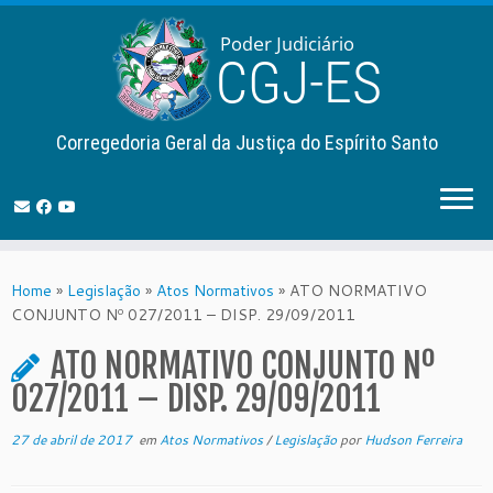
Corregedoria Geral da Justiça do Espírito Santo
Skip
to
Home
»
Legislação
»
Atos Normativos
»
ATO NORMATIVO
content
CONJUNTO Nº 027/2011 – DISP. 29/09/2011
ATO NORMATIVO CONJUNTO Nº
027/2011 – DISP. 29/09/2011
27 de abril de 2017
em
Atos Normativos
/
Legislação
por
Hudson Ferreira