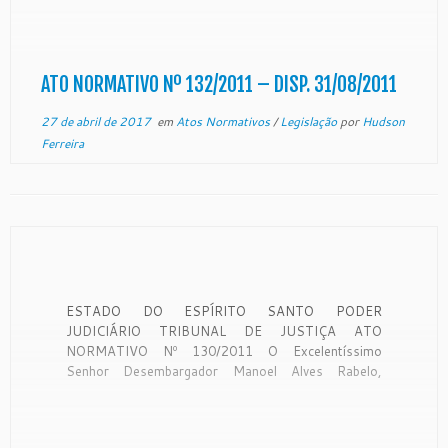
do Espírito Santo (Ato Normativo nº 03/2010). O
Presidente do Egrégio Tribunal de Justiça do Estado
do Espírito Santo, […]
ATO NORMATIVO Nº 132/2011 – DISP. 31/08/2011
27 de abril de 2017
em
Atos Normativos
/
Legislação
por
Hudson
Ferreira
ESTADO DO ESPÍRITO SANTO PODER
JUDICIÁRIO TRIBUNAL DE JUSTIÇA ATO
NORMATIVO Nº 130/2011 O Excelentíssimo
Senhor Desembargador Manoel Alves Rabelo,
Presidente do Egrégio Tribunal de Justiça do Estado
do Espírito Santo, no uso de suas atribuições
legais, e CONSIDERANDO os termos do expediente