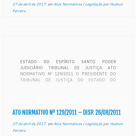
27 de abril de 2017
em
Atos Normativos
/
Legislação
por
Hudson
Ferreira
ESTADO DO ESPÍRITO SANTO PODER
JUDICIÁRIO TRIBUNAL DE JUSTIÇA ATO
NORMATIVO Nº 129/2011 O PRESIDENTE DO
TRIBUNAL DE JUSTIÇA DO ESTADO DO
ESPIRITO SANTO, no uso de suas atribuições
legais e: CONSIDERANDO o Ato Normativo nº
075/2011, que dispõe sobre a implantação de
normas de procedimentos a serem observadas
pelas […]
ATO NORMATIVO Nº 129/2011 – DISP. 26/08/2011
27 de abril de 2017
em
Atos Normativos
/
Legislação
por
Hudson
Ferreira