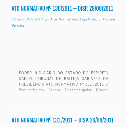
protocolizado neste Tribunal de Justiça sob número
[…]
ATO NORMATIVO Nº 130/2011 – DISP. 29/08/2011
27 de abril de 2017
em
Atos Normativos
/
Legislação
por
Hudson
Ferreira
PODER JUDICIÁRIO DO ESTADO DO ESPÍRITO
SANTO TRIBUNAL DE JUSTIÇA GABINETE DA
PRESIDÊNCIA ATO NORMATIVO Nº 131 /2011 O
Excelentíssimo Senhor Desembargador Manoel
Alves Rabelo, Presidente do Egrégio Tribunal de
Justiça do Estado do Espírito Santo, no uso de suas
atribuições legais, e CONSIDERANDO os termos do
Ofício nº 022/2011/DJA/ […]
ATO NORMATIVO Nº 131 /2011 – DISP. 26/08/2011