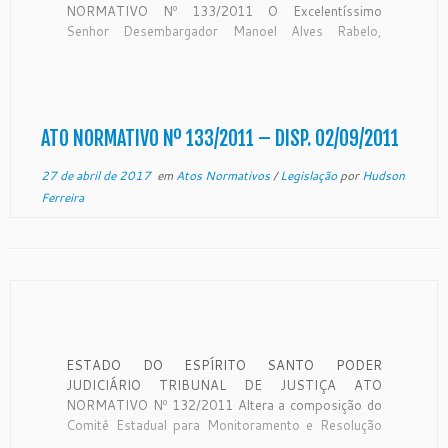
NORMATIVO Nº 133/2011 O Excelentíssimo
Senhor Desembargador Manoel Alves Rabelo,
Presidente do Egrégio Tribunal de Justiça do Estado
do Espírito Santo, no uso de suas atribuições
legais, e CONSIDERANDO os termos dos
expedientes protocolizados neste Tribunal de
Justiça sob número […]
ATO NORMATIVO Nº 133/2011 – DISP. 02/09/2011
27 de abril de 2017
em
Atos Normativos
/
Legislação
por
Hudson
Ferreira
ESTADO DO ESPÍRITO SANTO PODER
JUDICIÁRIO TRIBUNAL DE JUSTIÇA ATO
NORMATIVO Nº 132/2011 Altera a composição do
Comitê Estadual para Monitoramento e Resolução
de Conflitos Fundiários Rurais e Urbanos do Estado