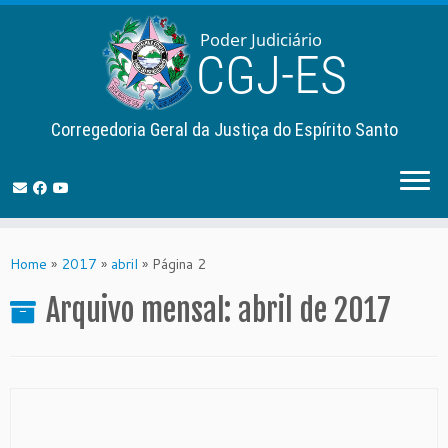
Corregedoria Geral da Justiça do Espírito Santo
Skip
to
Home
»
2017
»
abril
»
Página 2
content
Arquivo mensal:
abril de 2017