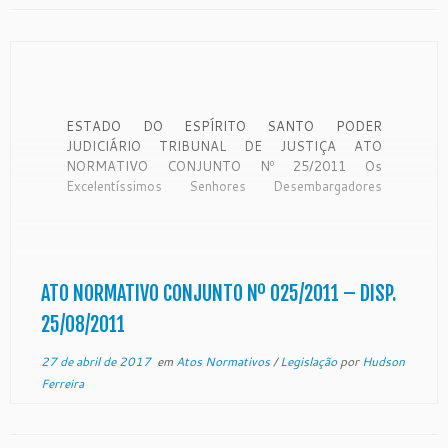
ESTADO DO ESPÍRITO SANTO PODER
JUDICIÁRIO TRIBUNAL DE JUSTIÇA ATO
NORMATIVO CONJUNTO Nº 25/2011 Os
Excelentíssimos Senhores Desembargadores
MANOEL ALVES RABELO, Presidente do egrégio
Tribunal de Justiça do Estado do Espírito Santo e
SÉRGIO LUIZ TEIXEIRA GAMA, Corregedor-Geral
da Justiça, no uso de suas atribuições legais e,
CONSIDERANDO os termos […]
ATO NORMATIVO CONJUNTO Nº 025/2011 – DISP.
25/08/2011
27 de abril de 2017
em
Atos Normativos
/
Legislação
por
Hudson
Ferreira