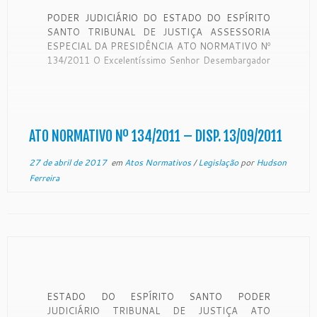
PODER JUDICIÁRIO DO ESTADO DO ESPÍRITO
SANTO TRIBUNAL DE JUSTIÇA ASSESSORIA
ESPECIAL DA PRESIDÊNCIA ATO NORMATIVO Nº
134/2011 O Excelentíssimo Senhor Desembargador
Manoel Alves Rabelo, Presidente do Egrégio
Tribunal de Justiça do Estado do Espírito Santo, no
uso de suas atribuições legais, e CONSIDERANDO
os termos do expediente protocolizado neste […]
ATO NORMATIVO Nº 134/2011 – DISP. 13/09/2011
27 de abril de 2017
em
Atos Normativos
/
Legislação
por
Hudson
Ferreira
ESTADO DO ESPÍRITO SANTO PODER
JUDICIÁRIO TRIBUNAL DE JUSTIÇA ATO