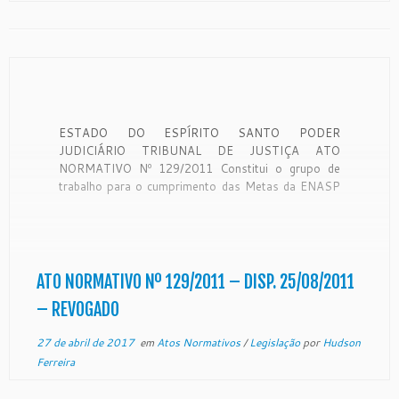
ESTADO DO ESPÍRITO SANTO PODER
JUDICIÁRIO TRIBUNAL DE JUSTIÇA ATO
NORMATIVO Nº 129/2011 Constitui o grupo de
trabalho para o cumprimento das Metas da ENASP
– Estratégia Nacional de Justiça e Segurança
Pública. O Excelentíssimo Senhor Desembargador
MANOEL ALVES RABELO, Presidente do Egrégio
Tribunal de Justiça do Estado do Espírito […]
ATO NORMATIVO Nº 129/2011 – DISP. 25/08/2011
– REVOGADO
27 de abril de 2017
em
Atos Normativos
/
Legislação
por
Hudson
Ferreira