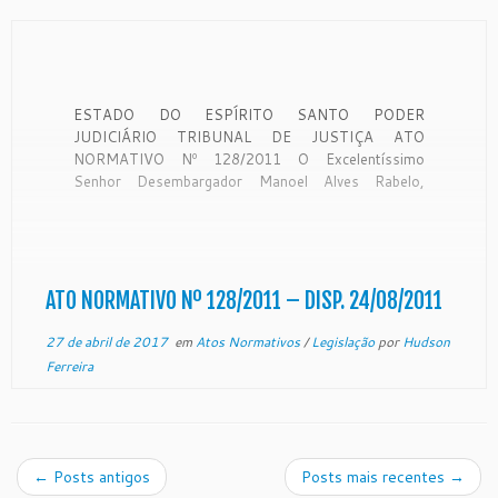
ESTADO DO ESPÍRITO SANTO PODER
JUDICIÁRIO TRIBUNAL DE JUSTIÇA ATO
NORMATIVO Nº 128/2011 O Excelentíssimo
Senhor Desembargador Manoel Alves Rabelo,
Presidente do Egrégio Tribunal de Justiça do Estado
do Espírito Santo, no uso de suas atribuições
legais, e CONSIDERANDO os termos do expediente
protocolizado neste Tribunal de Justiça sob número
[…]
ATO NORMATIVO Nº 128/2011 – DISP. 24/08/2011
27 de abril de 2017
em
Atos Normativos
/
Legislação
por
Hudson
Ferreira
←
Posts antigos
Posts mais recentes
→