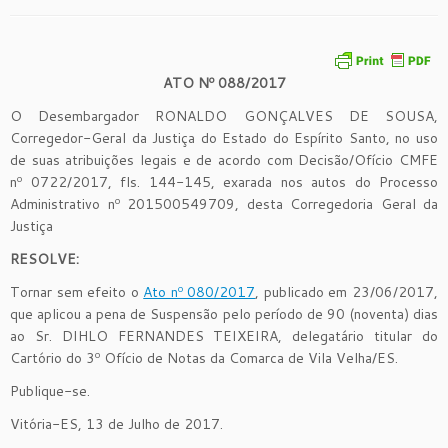
ATO Nº
0
88
/201
7
O Desembargador RONALDO GONÇALVES DE SOUSA,
Corregedor-Geral da Justiça do Estado do Espírito Santo, no uso
de suas atribuições legais e de acordo com Decisão/Ofício CMFE
nº 0722/2017, fls. 144-145, exarada nos autos do Processo
Administrativo nº 201500549709, desta Corregedoria Geral da
Justiça
R
ESOLVE:
Tornar sem efeito o
Ato nº 080/2017
, publicado em 23/06/2017,
que aplicou a pena de Suspensão pelo período de 90 (noventa) dias
ao Sr. DIHLO FERNANDES TEIXEIRA, delegatário titular do
Cartório do 3º Ofício de Notas da Comarca de Vila Velha/ES.
Publique-se.
Vitória-ES, 13 de Julho de 2017.