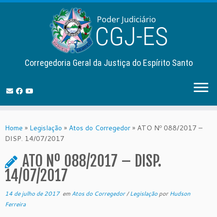
Corregedoria Geral da Justiça do Espírito Santo
Skip
to
Home
»
Legislação
»
Atos do Corregedor
»
ATO Nº 088/2017 –
content
DISP. 14/07/2017
ATO Nº 088/2017 – DISP.
14/07/2017
14 de julho de 2017
em
Atos do Corregedor
/
Legislação
por
Hudson
Ferreira