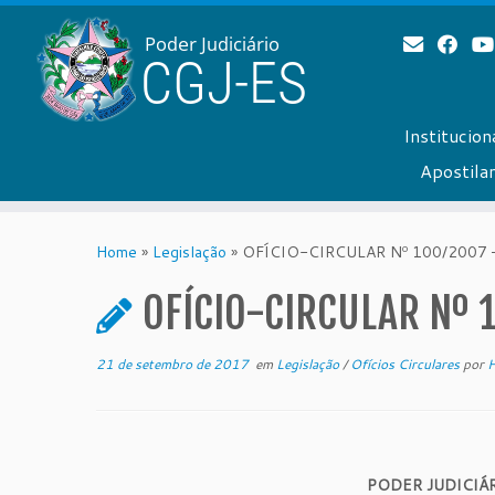
Institucion
Apostil
Skip
to
Home
»
Legislação
»
OFÍCIO-CIRCULAR Nº 100/2007 
content
OFÍCIO-CIRCULAR Nº 
21 de setembro de 2017
em
Legislação
/
Ofícios Circulares
por
H
PODER JUDICIÁ