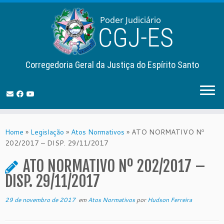
Corregedoria Geral da Justiça do Espírito Santo
Skip
to
Home
»
Legislação
»
Atos Normativos
»
ATO NORMATIVO Nº
content
202/2017 – DISP. 29/11/2017
ATO NORMATIVO Nº 202/2017 –
DISP. 29/11/2017
29 de novembro de 2017
em
Atos Normativos
por
Hudson Ferreira