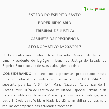
ESTADO DO ESPÍRITO SANTO
PODER JUDICIÁRIO
TRIBUNAL DE JUSTIÇA
GABINETE DA PRESIDÊNCIA
ATO NORMATIVO Nº 202/2017
O Excelentíssimo Senhor Desembargador Annibal de Rezende
Lima, Presidente do Egrégio Tribunal de Justiça do Estado do
Espírito Santo, no uso de suas atribuições legais e,
CONSIDERANDO
o teor do expediente protocolado neste
Egrégio Tribunal de Justiça sob o número 2017.01.744.710,
subscrito pela Exmª. Srª. Drª. Maria Nazareth Caldonazzi de F.
Cortes, MMª. Juíza de Direito do 3º Juizado Especial Criminal e da
Fazenda Pública do Juízo de Vitória, que comunica a mudança, para
outro imóvel, da referida unidade judiciária, inviabilizando, assim, o
regular desempenho das atividades forenses;