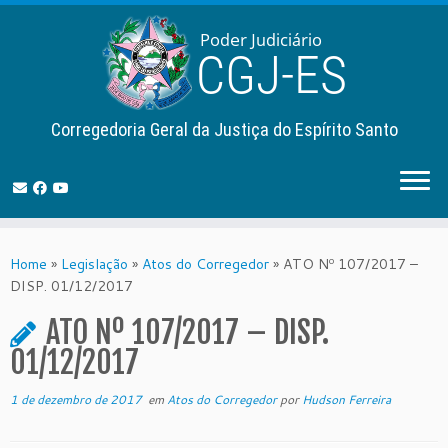
Corregedoria Geral da Justiça do Espírito Santo
Skip
to
Home
»
Legislação
»
Atos do Corregedor
»
ATO Nº 107/2017 –
content
DISP. 01/12/2017
ATO Nº 107/2017 – DISP.
01/12/2017
1 de dezembro de 2017
em
Atos do Corregedor
por
Hudson Ferreira