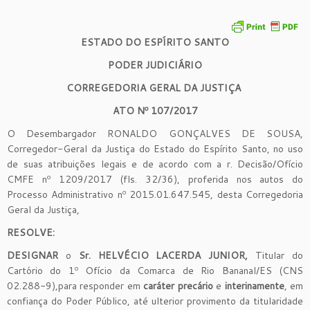
ESTADO DO ESPÍRITO SANTO
PODER JUDICIÁRIO
CORREGEDORIA GERAL DA JUSTIÇA
ATO Nº
10
7
/201
7
O Desembargador RONALDO GONÇALVES DE SOUSA,
Corregedor-Geral da Justiça do Estado do Espírito Santo, no uso
de suas atribuições legais e de acordo com a r. Decisão/Ofício
CMFE nº 1209/2017 (fls. 32/36), proferida nos autos do
Processo Administrativo nº 2015.01.647.545, desta Corregedoria
Geral da Justiça,
R
ESOLVE:
DE
SIGNAR
o
Sr.
HELVÉCIO LACERDA JUNIOR
,
Titular do
Cartório do 1º Ofício da Comarca de Rio Bananal/ES (CNS
02.288-9),para responder em
caráter precário
e
interinamente
, em
confiança do Poder Público, até ulterior provimento da titularidade