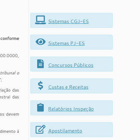
Sistemas CGJ-ES
, conforme
Sistemas PJ-ES
.00.0000,
Concursos Públicos
tribunal o
”;
Custas e Receitas
riação das
estral das
Relatórios Inspeção
rios devem
Apostilamento
dimento à