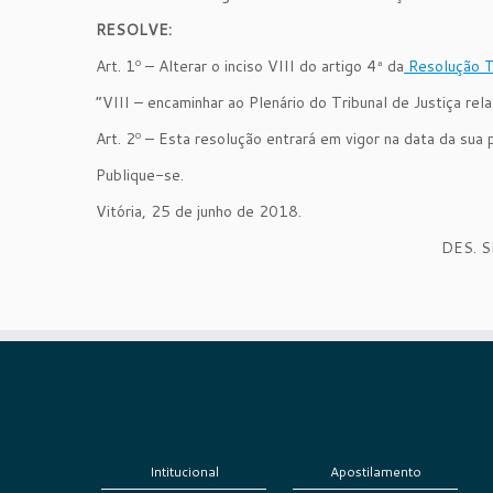
RESOLVE:
Art. 1º – Alterar o inciso VIII do artigo 4ª da
Resolução T
“
VIII – encaminhar ao Plenário do Tribunal de Justiça rel
Art. 2º – Esta resolução entrará em vigor na data da sua 
Publique-se.
Vitória, 25 de junho de 2018.
DES. 
Intitucional
Apostilamento