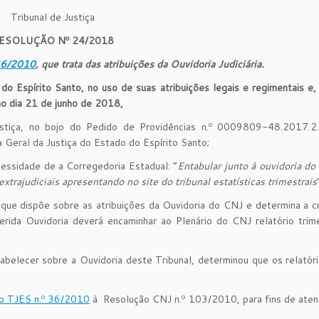
Tribunal de Justiça
ESOLUÇÃO Nº 24/2018
36/2010
, que trata das atribuições da Ouvidoria Judiciária.
do Espírito Santo, no uso de suas atribuições legais e regimentais e
no dia 21 de junho de 2018,
ustiça, no bojo do Pedido de Providências n.º 0009809-48.2017.2
Geral da Justiça do Estado do Espírito Santo;
essidade de a Corregedoria Estadual: “
Entabular junto à ouvidoria do 
trajudiciais apresentando no site do tribunal estatísticas trimestrais
ue dispõe sobre as atribuições da Ouvidoria do CNJ e determina a c
erida Ouvidoria deverá encaminhar ao Plenário do CNJ relatório trim
tabelecer sobre a Ouvidoria deste Tribunal, determinou que os relató
o TJES n.º 36/2010
à Resolução CNJ n.º 103/2010, para fins de aten