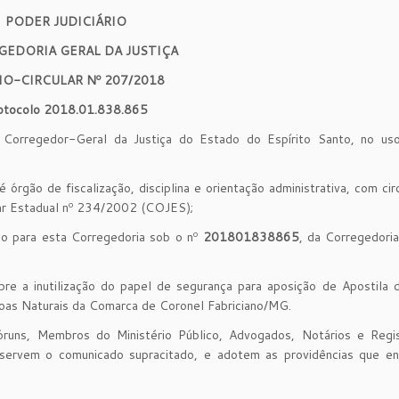
PODER JUDICIÁRIO
GEDORIA GERAL DA JUSTIÇA
IO-CIRCULAR Nº 207/2018
otocolo 2018.01.838.865
. Corregedor-Geral da Justiça do Estado do Espírito Santo, no us
órgão de fiscalização, disciplina e orientação administrativa, com cir
ar Estadual nº 234/2002 (COJES);
o para esta Corregedoria sob o nº
201801838865
, da Corregedori
re a inutilização do papel de segurança para aposição de Apostila 
oas Naturais da Comarca de Coronel Fabriciano/MG.
runs, Membros do Ministério Público, Advogados, Notários e Regis
bservem o comunicado supracitado, e adotem as providências que e