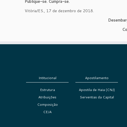
Publique-se. Cumpra-se.
Vitória/ES., 17 de dezembro de 2018.
Desembar
Co
Intitucional
Apostilamento
Estrutura
Apostila de Haia (CNJ)
Atribuições
Serventias da Capital
Composição
CEJA