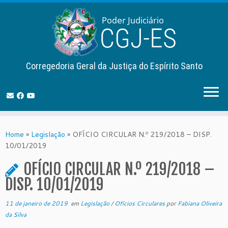
Corregedoria Geral da Justiça do Espírito Santo
Skip
to
Home
»
Legislação
»
OFÍCIO CIRCULAR N.º 219/2018 – DISP.
content
10/01/2019
OFÍCIO CIRCULAR N.º 219/2018 –
DISP. 10/01/2019
11 de janeiro de 2019
em
Legislação
/
Ofícios Circulares
por
Fabiana Oliveira
da Silva