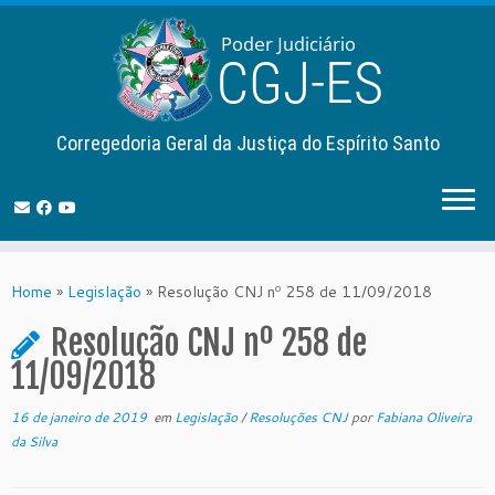
Corregedoria Geral da Justiça do Espírito Santo
Skip
to
Home
»
Legislação
»
Resolução CNJ nº 258 de 11/09/2018
content
Resolução CNJ nº 258 de
11/09/2018
16 de janeiro de 2019
em
Legislação
/
Resoluções CNJ
por
Fabiana Oliveira
da Silva