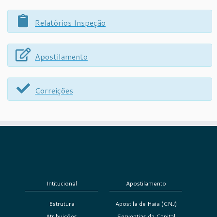
Relatórios Inspeção
Apostilamento
Correições
Intitucional
Apostilamento
Estrutura
Apostila de Haia (CNJ)
Atribuições
Serventias da Capital