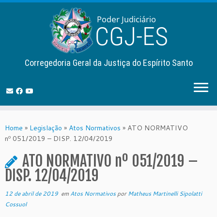
Corregedoria Geral da Justiça do Espírito Santo
Skip
to
Home
»
Legislação
»
Atos Normativos
»
ATO NORMATIVO
content
nº 051/2019 – DISP. 12/04/2019
ATO NORMATIVO nº 051/2019 –
DISP. 12/04/2019
12 de abril de 2019
em
Atos Normativos
por
Matheus Martinelli Sipolatti
Cossuol