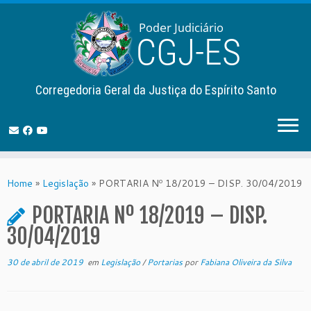
Corregedoria Geral da Justiça do Espírito Santo
Skip
to
Home
»
Legislação
»
PORTARIA Nº 18/2019 – DISP. 30/04/2019
content
PORTARIA Nº 18/2019 – DISP.
30/04/2019
30 de abril de 2019
em
Legislação
/
Portarias
por
Fabiana Oliveira da Silva