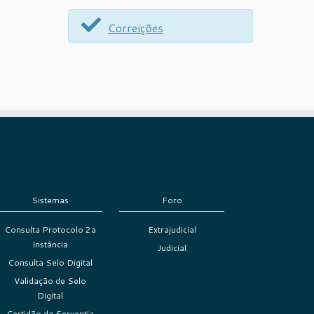
Correições
Sistemas
Foro
Consulta Protocolo 2a
Extrajudicial
Instância
Judicial
Consulta Selo Digital
Validação de Selo
Digital
Certidão da Serventia