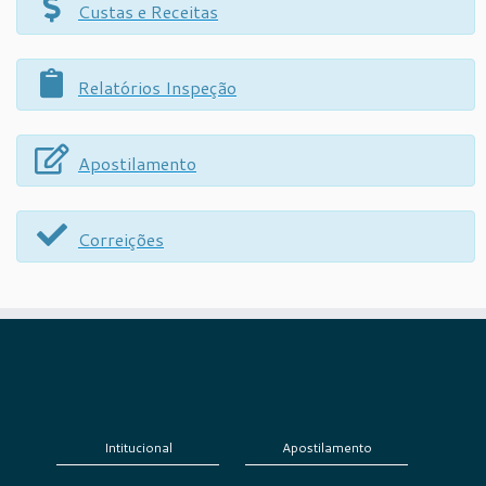
Custas e Receitas
Relatórios Inspeção
Apostilamento
Correições
Intitucional
Apostilamento