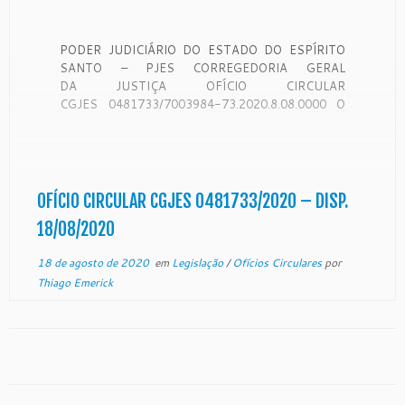
PODER JUDICIÁRIO DO ESTADO DO ESPÍRITO
SANTO – PJES CORREGEDORIA GERAL
DA JUSTIÇA OFÍCIO CIRCULAR
CGJES 0481733/7003984-73.2020.8.08.0000 O
Exmo. Desembargador NEY BATISTA
COUTINHO, Corregedor Geral da Justiça do Estado
do Espírito Santo, no uso de suas atribuições legais
e, CONSIDERANDO que a Corregedoria Geral da
Justiça é órgão de fiscalização, disciplina e
OFÍCIO CIRCULAR CGJES 0481733/2020 – DISP.
orientação administrativa, com […]
18/08/2020
18 de agosto de 2020
em
Legislação
/
Ofícios Circulares
por
Thiago Emerick