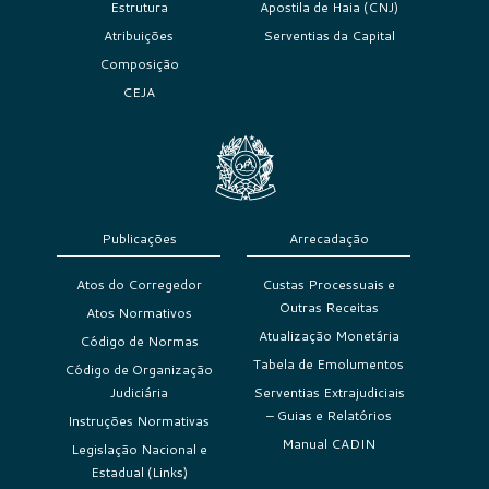
Estrutura
Apostila de Haia (CNJ)
Atribuições
Serventias da Capital
Composição
CEJA
Publicações
Arrecadação
Atos do Corregedor
Custas Processuais e
Outras Receitas
Atos Normativos
Atualização Monetária
Código de Normas
Tabela de Emolumentos
Código de Organização
Judiciária
Serventias Extrajudiciais
– Guias e Relatórios
Instruções Normativas
Manual CADIN
Legislação Nacional e
Estadual (Links)