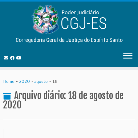
Corregedoria Geral da Justiça do Espírito Santo
Skip
to
Home
»
2020
»
agosto
»
18
content
Arquivo diário:
18 de agosto de
2020