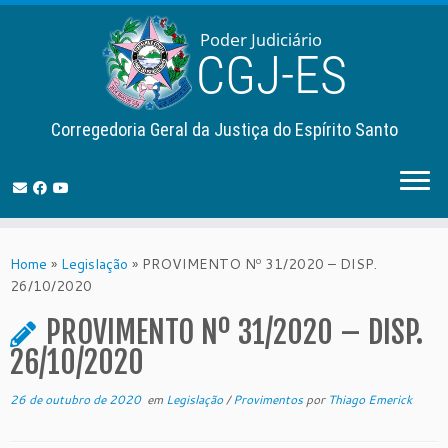
Corregedoria Geral da Justiça do Espírito Santo
Skip
to
Home
»
Legislação
»
PROVIMENTO Nº 31/2020 – DISP.
content
26/10/2020
PROVIMENTO Nº 31/2020 – DISP.
26/10/2020
26 de outubro de 2020
em
Legislação
/
Provimentos
por
Thiago Emerick