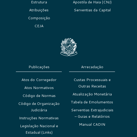
Estrutura
Apostila de Haia (CNJ)
Atribuições
Serventias da Capital
Composição
CEJA
Publicações
Arrecadação
Atos do Corregedor
Custas Processuais e
Outras Receitas
Atos Normativos
Atualização Monetária
Código de Normas
Tabela de Emolumentos
Código de Organização
Judiciária
Serventias Extrajudiciais
– Guias e Relatórios
Instruções Normativas
Manual CADIN
Legislação Nacional e
Estadual (Links)