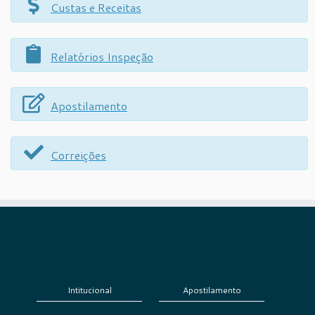
Custas e Receitas
Relatórios Inspeção
Apostilamento
Correições
Intitucional
Apostilamento