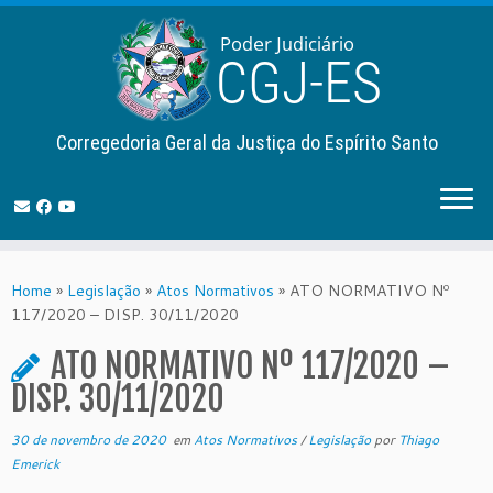
Corregedoria Geral da Justiça do Espírito Santo
Skip
to
Home
»
Legislação
»
Atos Normativos
»
ATO NORMATIVO Nº
content
117/2020 – DISP. 30/11/2020
ATO NORMATIVO Nº 117/2020 –
DISP. 30/11/2020
30 de novembro de 2020
em
Atos Normativos
/
Legislação
por
Thiago
Emerick