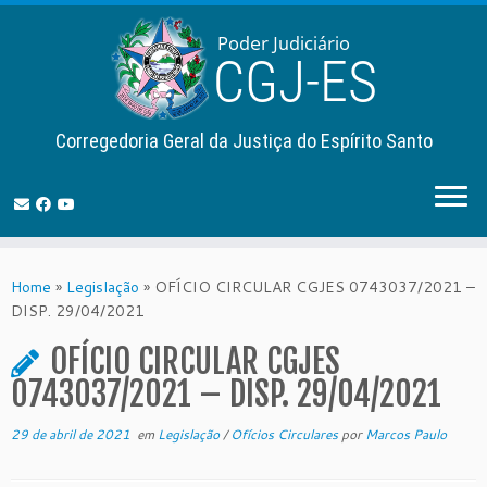
Corregedoria Geral da Justiça do Espírito Santo
Skip
to
Home
»
Legislação
»
OFÍCIO CIRCULAR CGJES 0743037/2021 –
content
DISP. 29/04/2021
OFÍCIO CIRCULAR CGJES
0743037/2021 – DISP. 29/04/2021
29 de abril de 2021
em
Legislação
/
Ofícios Circulares
por
Marcos Paulo