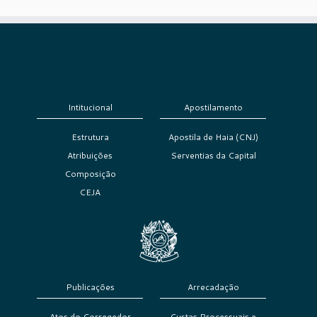
Intitucional
Apostilamento
Estrutura
Apostila de Haia (CNJ)
Atribuições
Serventias da Capital
Composição
CEJA
Publicações
Arrecadação
Atos do Corregedor
Custas Processuais e