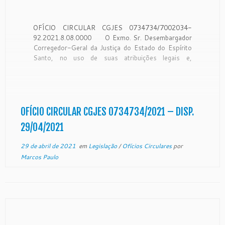
OFÍCIO CIRCULAR CGJES 0734734/7002034-
92.2021.8.08.0000 O Exmo. Sr. Desembargador
Corregedor-Geral da Justiça do Estado do Espírito
Santo, no uso de suas atribuições legais e,
CONSIDERANDO que a Corregedoria Geral da
Justiça é órgão de fiscalização, disciplina e
orientação administrativa, com circunscrição em
todo o Estado, conforme art. 35 da Lei
Complementar […]
OFÍCIO CIRCULAR CGJES 0734734/2021 – DISP.
29/04/2021
29 de abril de 2021
em
Legislação
/
Ofícios Circulares
por
Marcos Paulo