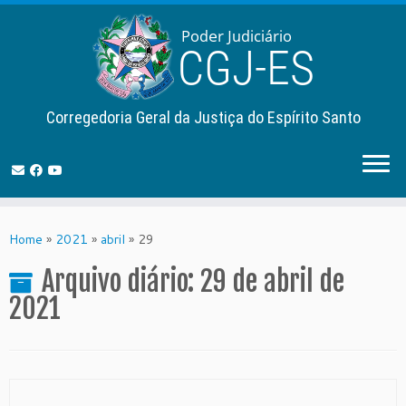
Corregedoria Geral da Justiça do Espírito Santo
Skip
to
Home
»
2021
»
abril
»
29
content
Arquivo diário:
29 de abril de
2021