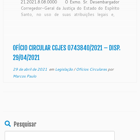
21.2021.8.08.0000 O Exmo. Sr. Desembargador
Corregedor-Geral da Justiça do Estado do Espírito
Santo, no uso de suas atribuições legais e,
CONSIDERANDO que a Corregedoria Geral da
Justiça é órgão de fiscalização, disciplina e
orientação administrativa, com circunscrição em
todo o Estado, conforme art. 35 da Lei […]
OFÍCIO CIRCULAR CGJES 0743840/2021 – DISP.
29/04/2021
29 de abril de 2021
em
Legislação
/
Ofícios Circulares
por
Marcos Paulo
Pesquisar
Search