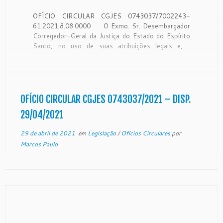
OFÍCIO CIRCULAR CGJES 0743037/7002243-
61.2021.8.08.0000 O Exmo. Sr. Desembargador
Corregedor-Geral da Justiça do Estado do Espírito
Santo, no uso de suas atribuições legais e,
CONSIDERANDO que a Corregedoria Geral da
Justiça é órgão de fiscalização, disciplina e
orientação administrativa, com circunscrição em
todo o Estado, conforme art. 35 da Lei […]
OFÍCIO CIRCULAR CGJES 0743037/2021 – DISP.
29/04/2021
29 de abril de 2021
em
Legislação
/
Ofícios Circulares
por
Marcos Paulo