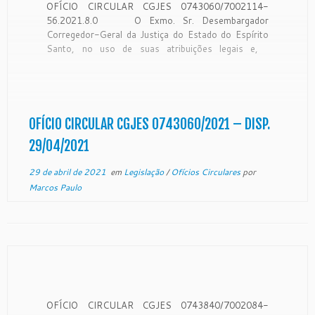
OFÍCIO CIRCULAR CGJES 0743060/7002114-
56.2021.8.0 O Exmo. Sr. Desembargador
Corregedor-Geral da Justiça do Estado do Espírito
Santo, no uso de suas atribuições legais e,
CONSIDERANDO que a Corregedoria Geral da
Justiça é órgão de fiscalização, disciplina e
orientação administrativa, com circunscrição em
todo o Estado, conforme art. 35 da Lei […]
OFÍCIO CIRCULAR CGJES 0743060/2021 – DISP.
29/04/2021
29 de abril de 2021
em
Legislação
/
Ofícios Circulares
por
Marcos Paulo
OFÍCIO CIRCULAR CGJES 0743840/7002084-