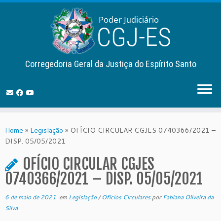
Corregedoria Geral da Justiça do Espírito Santo
Skip
to
Home
»
Legislação
»
OFÍCIO CIRCULAR CGJES 0740366/2021 –
content
DISP. 05/05/2021
OFÍCIO CIRCULAR CGJES
0740366/2021 – DISP. 05/05/2021
6 de maio de 2021
em
Legislação
/
Ofícios Circulares
por
Fabiana Oliveira da
Silva