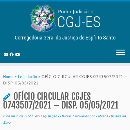
Corregedoria Geral da Justiça do Espírito Santo
Skip
to
Home
»
Legislação
»
OFÍCIO CIRCULAR CGJES 0743507/2021 –
content
DISP. 05/05/2021
OFÍCIO CIRCULAR CGJES
0743507/2021 – DISP. 05/05/2021
6 de maio de 2021
em
Legislação
/
Ofícios Circulares
por
Fabiana Oliveira da
Silva