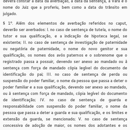
deverá constar a data da averbação, a data da sentença, a Vara e o
nome do Juiz que a proferiu, bem como a data do trânsito em
julgado.
§ 1º. Além dos elementos de averbação referidos no caput,
deverão ser averbados: I. no caso de sentença de tutela, o nome do
tutor e sua qualificação, e a indicação de hipoteca legal, se
existente; II. no caso de sentença de investigação de paternidade
ou negatória de paternidade, o nome do novo genitor e sua
qualificação, os nomes dos avós paternos e o sobrenome que o
registrado passa a possuir, devendo ser anexo ao mandado ou à
sentença com força de mandado cópia legível do documento de
identificação do pai; III. no caso de sentença de perda ou
suspensão do poder familiar, o nome da pessoa que passa a deter o
poder familiar e a sua qualificação, devendo ser anexo ao mandado,
ou à sentença com força de mandado, cópia legível do documento
de identificação; IV. no caso de sentença de guarda e
responsabilidade com suspensão do poder familiar, o nome da
pessoa que passa a deter a guarda e sua qualificação, e os limites e
extensão da guarda, se mencionado; V. no caso de sentença
concessiva de adoção de maior, os nomes dos adotantes e os