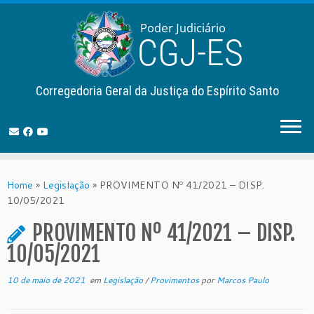
Corregedoria Geral da Justiça do Espírito Santo
Skip
to
Home
»
Legislação
»
PROVIMENTO Nº 41/2021 – DISP.
content
10/05/2021
PROVIMENTO Nº 41/2021 – DISP.
10/05/2021
10 de maio de 2021
em
Legislação
/
Provimentos
por
Marcos Paulo