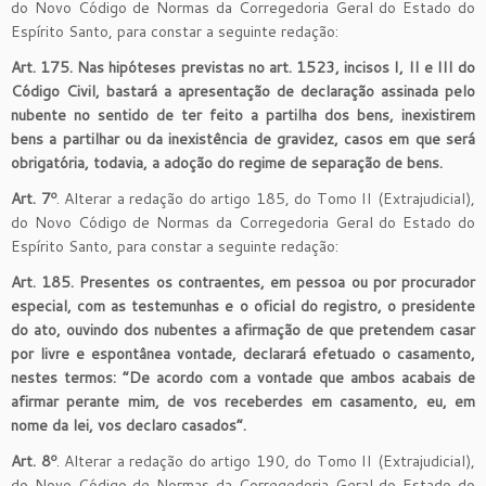
do Novo Código de Normas da Corregedoria Geral do Estado do
Espírito Santo, para constar a seguinte redação:
Art. 175. Nas hipóteses previstas no art. 1523, incisos I, II e III do
Código Civil, bastará a apresentação de declaração assinada pelo
nubente no sentido de ter feito a partilha dos bens, inexistirem
bens a partilhar ou da inexistência de gravidez, casos em que será
obrigatória, todavia, a adoção do regime de separação de bens.
Art. 7º
. Alterar a redação do artigo 185, do Tomo II (Extrajudicial),
do Novo Código de Normas da Corregedoria Geral do Estado do
Espírito Santo, para constar a seguinte redação:
Art. 185. Presentes os contraentes, em pessoa ou por procurador
especial, com as testemunhas e o oficial do registro, o presidente
do ato, ouvindo dos nubentes a afirmação de que pretendem casar
por livre e espontânea vontade, declarará efetuado o casamento,
nestes termos: “De acordo com a vontade que ambos acabais de
afirmar perante mim, de vos receberdes em casamento, eu, em
nome da lei, vos declaro casados”.
Art. 8º
. Alterar a redação do artigo 190, do Tomo II (Extrajudicial),
do Novo Código de Normas da Corregedoria Geral do Estado do