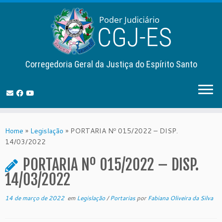
Corregedoria Geral da Justiça do Espírito Santo
Skip
to
Home
»
Legislação
»
PORTARIA Nº 015/2022 – DISP.
content
14/03/2022
PORTARIA Nº 015/2022 – DISP.
14/03/2022
14 de março de 2022
em
Legislação
/
Portarias
por
Fabiana Oliveira da Silva