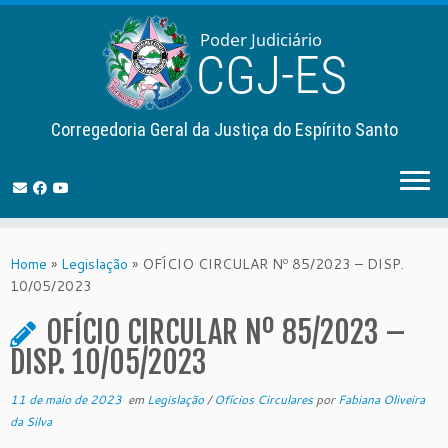
Corregedoria Geral da Justiça do Espírito Santo
Skip
to
Home
»
Legislação
»
OFÍCIO CIRCULAR Nº 85/2023 – DISP.
content
10/05/2023
OFÍCIO CIRCULAR Nº 85/2023 –
DISP. 10/05/2023
11 de maio de 2023
em
Legislação
/
Ofícios Circulares
por
Fabiana Oliveira
da Silva