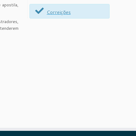
 apostila,
Correições
tradores,
ntenderem