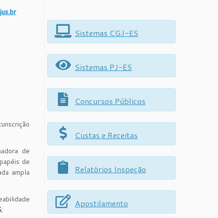
us.br
Sistemas CGJ-ES
Sistemas PJ-ES
Concursos Públicos
cunscrição
Custas e Receitas
nadora de
 papéis de
Relatórios Inspeção
dada ampla
eabilidade
Apostilamento
S
;