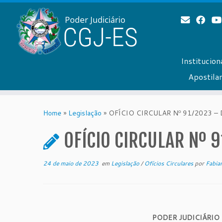
Institucion
Apostil
Skip
to
Home
»
Legislação
»
OFÍCIO CIRCULAR Nº 91/2023 – 
content
OFÍCIO CIRCULAR Nº 9
24 de maio de 2023
em
Legislação
/
Ofícios Circulares
por
Fabian
PODER JUDICIÁRIO