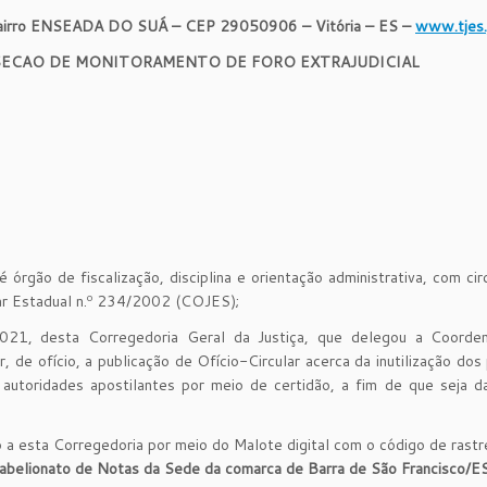
o ENSEADA DO SUÁ – CEP 29050906 – Vitória – ES –
www.tjes.j
– SECAO DE MONITORAMENTO DE FORO EXTRAJUDICIAL
órgão de fiscalização, disciplina e orientação administrativa, com cir
ar Estadual n.º 234/2002 (COJES);
21, desta Corregedoria Geral da Justiça, que delegou a Coorde
, de ofício, a publicação de Ofício-Circular acerca da inutilização dos
 autoridades apostilantes por meio de certidão, a fim de que seja 
a esta Corregedoria por meio do Malote digital com o código de rastr
 Tabelionato de Notas da Sede da comarca de Barra de São Francisco/E