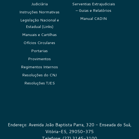
Judiciária
Serventias Extrajudiciais
– Guias e Relatórios
Instruções Normativas
Manual CADIN
Legislação Nacional e
Estadual (Links)
Manuais e Cartilhas
Ofícios Circulares
Portarias
Provimentos
Regimentos Internos
Resoluções do CNJ
Resoluções TJES
Endereço: Avenida João Baptista Parra, 320 - Enseada do Suá,
Vitória-ES, 29050-375
Telefone: (27) 3145-3100