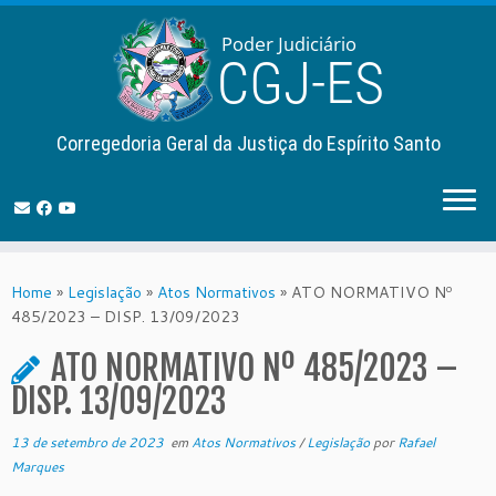
Corregedoria Geral da Justiça do Espírito Santo
Skip
to
Home
»
Legislação
»
Atos Normativos
»
ATO NORMATIVO Nº
content
485/2023 – DISP. 13/09/2023
ATO NORMATIVO Nº 485/2023 –
DISP. 13/09/2023
13 de setembro de 2023
em
Atos Normativos
/
Legislação
por
Rafael
Marques