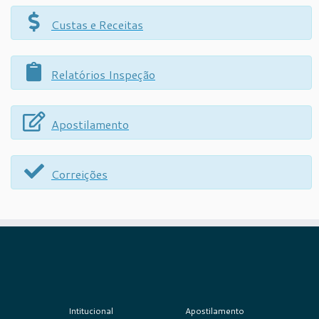
Custas e Receitas
Relatórios Inspeção
Apostilamento
Correições
Intitucional
Apostilamento