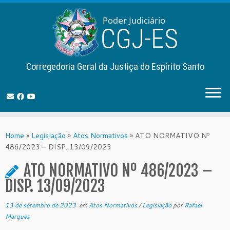
Corregedoria Geral da Justiça do Espírito Santo
Skip
to
Home
»
Legislação
»
Atos Normativos
»
ATO NORMATIVO Nº
content
486/2023 – DISP. 13/09/2023
ATO NORMATIVO Nº 486/2023 –
DISP. 13/09/2023
13 de setembro de 2023
em
Atos Normativos
/
Legislação
por
Rafael
Marques