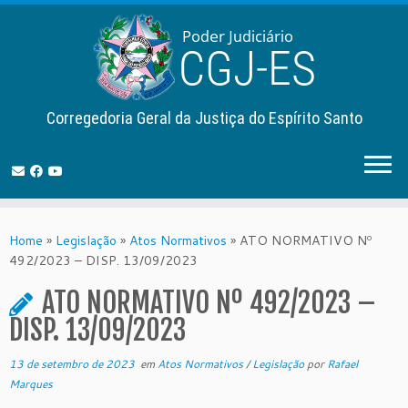
Corregedoria Geral da Justiça do Espírito Santo
Skip
to
Home
»
Legislação
»
Atos Normativos
»
ATO NORMATIVO Nº
content
492/2023 – DISP. 13/09/2023
ATO NORMATIVO Nº 492/2023 –
DISP. 13/09/2023
13 de setembro de 2023
em
Atos Normativos
/
Legislação
por
Rafael
Marques