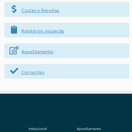
Custas e Receitas
Relatórios Inspeção
Apostilamento
Correições
Intitucional
Apostilamento