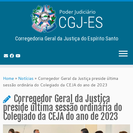
Corregedoria Geral da Justiça do Espírito Santo
Skip
to
Home
»
Notícias
»
Corregedor Geral da Justiça preside última
content
sessão ordinária do Colegiado da CEJA do ano de 2023
Corregedor Geral da Justiça
preside última sessão ordinária do
Colegiado da CEJA do ano de 2023