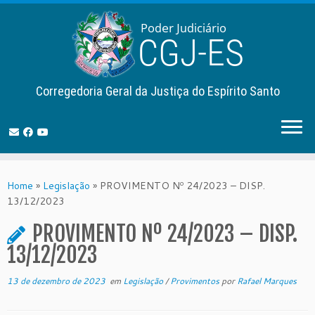
Corregedoria Geral da Justiça do Espírito Santo
Skip
to
Home
»
Legislação
»
PROVIMENTO Nº 24/2023 – DISP.
content
13/12/2023
PROVIMENTO Nº 24/2023 – DISP.
13/12/2023
13 de dezembro de 2023
em
Legislação
/
Provimentos
por
Rafael Marques