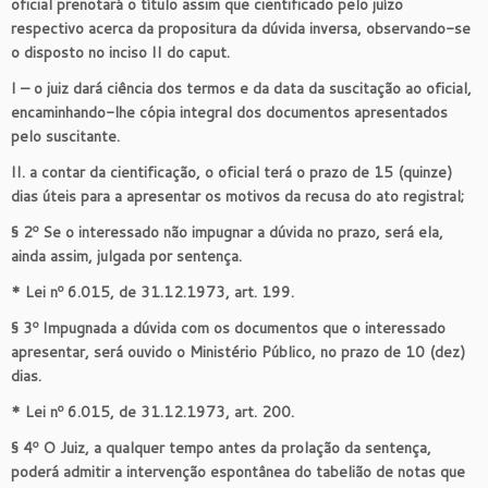
oficial prenotará o título assim que cientificado pelo juízo
respectivo acerca da propositura da dúvida inversa, observando-se
o disposto no inciso II do caput.
I – o juiz dará ciência dos termos e da data da suscitação ao oficial,
encaminhando-lhe cópia integral dos documentos apresentados
pelo suscitante.
II. a contar da cientificação, o oficial terá o prazo de 15 (quinze)
dias úteis para a apresentar os motivos da recusa do ato registral;
§ 2º Se o interessado não impugnar a dúvida no prazo, será ela,
ainda assim, julgada por sentença.
* Lei nº 6.015, de 31.12.1973, art. 199.
§ 3º Impugnada a dúvida com os documentos que o interessado
apresentar, será ouvido o Ministério Público, no prazo de 10 (dez)
dias.
* Lei nº 6.015, de 31.12.1973, art. 200.
§ 4º O Juiz, a qualquer tempo antes da prolação da sentença,
poderá admitir a intervenção espontânea do tabelião de notas que