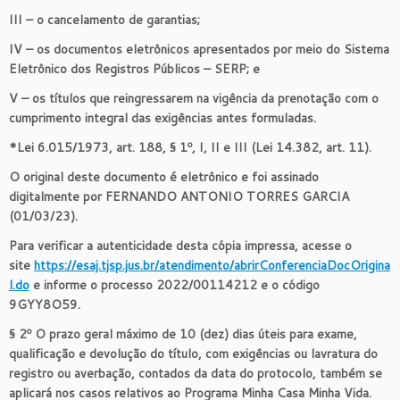
III – o cancelamento de garantias;
IV – os documentos eletrônicos apresentados por meio do Sistema
Eletrônico dos Registros Públicos – SERP; e
V – os títulos que reingressarem na vigência da prenotação com o
cumprimento integral das exigências antes formuladas.
*Lei 6.015/1973, art. 188, § 1º, I, II e III (Lei 14.382, art. 11).
O original deste documento é eletrônico e foi assinado
digitalmente por FERNANDO ANTONIO TORRES GARCIA
(01/03/23).
Para verificar a autenticidade desta cópia impressa, acesse o
site
https://esaj.tjsp.jus.br/atendimento/abrirConferenciaDocOrigina
l.do
e informe o processo 2022/00114212 e o código
9GYY8O59.
§ 2º O prazo geral máximo de 10 (dez) dias úteis para exame,
qualificação e devolução do título, com exigências ou lavratura do
registro ou averbação, contados da data do protocolo, também se
aplicará nos casos relativos ao Programa Minha Casa Minha Vida.