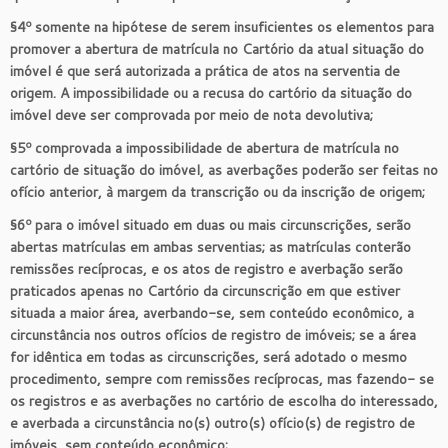
§4º somente na hipótese de serem insuficientes os elementos para
promover a abertura de matrícula no Cartório da atual situação do
imóvel é que será autorizada a prática de atos na serventia de
origem. A impossibilidade ou a recusa do cartório da situação do
imóvel deve ser comprovada por meio de nota devolutiva;
§5º comprovada a impossibilidade de abertura de matrícula no
cartório de situação do imóvel, as averbações poderão ser feitas no
ofício anterior, à margem da transcrição ou da inscrição de origem;
§6º para o imóvel situado em duas ou mais circunscrições, serão
abertas matrículas em ambas serventias; as matrículas conterão
remissões recíprocas, e os atos de registro e averbação serão
praticados apenas no Cartório da circunscrição em que estiver
situada a maior área, averbando-se, sem conteúdo econômico, a
circunstância nos outros ofícios de registro de imóveis; se a área
for idêntica em todas as circunscrições, será adotado o mesmo
procedimento, sempre com remissões recíprocas, mas fazendo- se
os registros e as averbações no cartório de escolha do interessado,
e averbada a circunstância no(s) outro(s) ofício(s) de registro de
imóveis, sem conteúdo econômico;