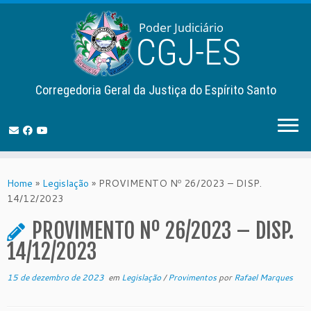
Corregedoria Geral da Justiça do Espírito Santo
Skip
to
Home
»
Legislação
»
PROVIMENTO Nº 26/2023 – DISP.
content
14/12/2023
PROVIMENTO Nº 26/2023 – DISP.
14/12/2023
15 de dezembro de 2023
em
Legislação
/
Provimentos
por
Rafael Marques