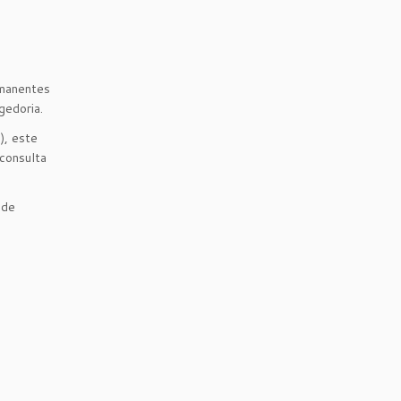
rmanentes
gedoria.
), este
consulta
 de