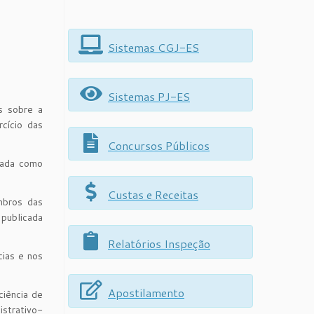
Sistemas CGJ-ES
Sistemas PJ-ES
s sobre a
rcício das
Concursos Públicos
zada como
Custas e Receitas
mbros das
 publicada
Relatórios Inspeção
cias e nos
;
Apostilamento
ciência de
istrativo-