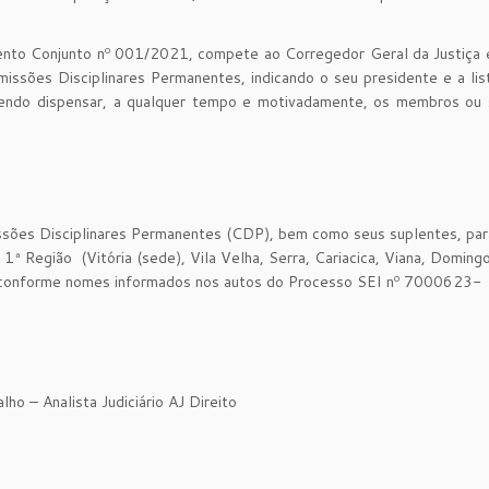
ento Conjunto nº 001/2021, compete ao Corregedor Geral da Justiça 
missões Disciplinares Permanentes, indicando o seu presidente e a li
endo dispensar, a qualquer tempo e motivadamente, os membros ou 
ssões Disciplinares Permanentes (CDP), bem como seus suplentes, par
Região (Vitória (sede), Vila Velha, Serra, Cariacica, Viana, Doming
), conforme nomes informados nos autos do Processo SEI nº 7000623-
ho – Analista Judiciário AJ Direito