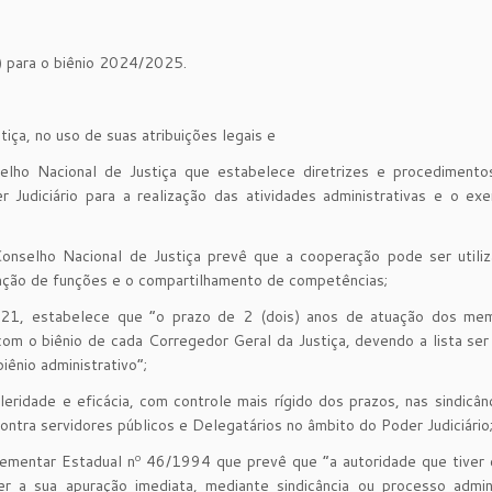
) para o biênio 2024/2025.
ça, no uso de suas atribuições legais e
ho Nacional de Justiça que estabelece diretrizes e procedimento
 Judiciário para a realização das atividades administrativas e o exe
selho Nacional de Justiça prevê que a cooperação pode ser utili
ação de funções e o compartilhamento de competências;
21, estabelece que “o prazo de 2 (dois) anos de atuação dos me
om o biênio de cada Corregedor Geral da Justiça, devendo a lista ser
biênio administrativo”;
ridade e eficácia, com controle mais rígido dos prazos, nas sindicân
ontra servidores públicos e Delegatários no âmbito do Poder Judiciário
ementar Estadual nº 46/1994 que prevê que “a autoridade que tiver 
er a sua apuração imediata, mediante sindicância ou processo admin