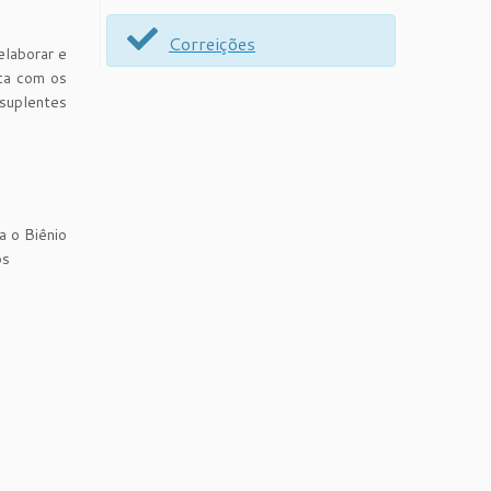
Correições
elaborar e
sta com os
suplentes
a o Biênio
os